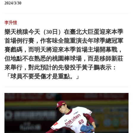
2024/3/30
李升愷
樂天桃猿今天（30日）在臺北大巨蛋迎來本季
首場例行賽，作客味全龍重演去年球季總冠軍
賽戲碼，而明天將迎來本季首場主場開幕戰，
但地點不在熟悉的桃園棒球場，而是移師新莊
來舉行，對此預計的先發投手黃子鵬表示：
「球員不要受傷才是重點。」