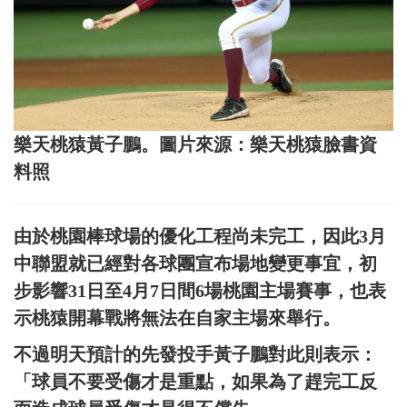
樂天桃猿黃子鵬。圖片來源：樂天桃猿臉書資
料照
由於桃園棒球場的優化工程尚未完工，因此3月
中聯盟就已經對各球團宣布場地變更事宜，初
步影響31日至4月7日間6場桃園主場賽事，也表
示桃猿開幕戰將無法在自家主場來舉行。
不過明天預計的先發投手黃子鵬對此則表示：
「球員不要受傷才是重點，如果為了趕完工反