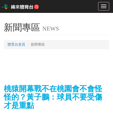
Toggl
naviga
新聞專區
NEWS
體育台首頁
新聞專區
桃猿開幕戰不在桃園會不會怪
怪的？黃子鵬：球員不要受傷
才是重點