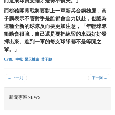
而造成球員受傷才是得不償失。」
而桃猿開幕戰將要對上一軍新兵台鋼雄鷹，黃
子鵬表示不管對手是誰都會全力以赴，也認為
這種全新的球隊反而要更加注意，「年輕球隊
衝勁會很強，自己還是要把練習的東西好好發
揮出來。進到一軍的每支球隊都不是等閒之
輩。」
CPBL
中職
樂天桃猿
黃子鵬
← 上一則
下一則 →
新聞專區NEWS