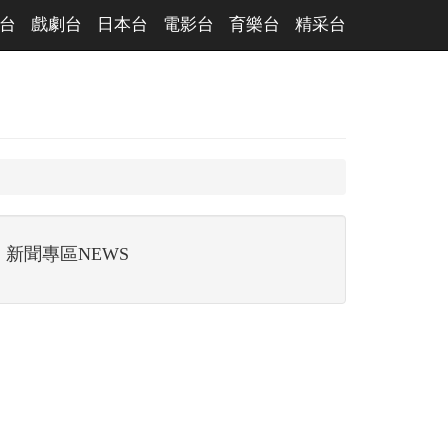
台
戲劇台
日本台
電影台
育樂台
精采台
新聞專區NEWS