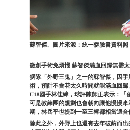
蘇智傑。圖片來源：統一獅臉書資料照
微創手術免煩惱 蘇智傑滿血回歸無需太
獅隊「外野三鬼」之一的蘇智傑，因手
術，預計不會花太久時間就能滿血回歸
U18國手林佳緯，球評陳師正表示：
可是教練團的規劃也會朝向讓他慢慢來
期，林岳平也提到一至三棒都相當適合
除此之外，外野上也還有去年破繭而出