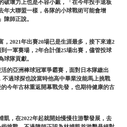
的破壞力上也是不容小覷，「在今年投手退板
去年大聯盟一樣，各隊的小球戰術可能會增
」陳師正說。
，2021年出賽20場已是生涯最多，接下來連2
到一軍賽場，2年合計僅25場出賽，儘管投球
為球隊貢獻。
復活的亞洲棒球冠軍爭霸賽，面對日本隊繳出
注，不過球探也說當時他高中畢業沒能馬上挑戰
後的今年古林重返開幕戰先發，也期待健康的古
凱，在2022年起就開始慢慢往游擊發展，去
了一些挑戰，不過陳師正認為林靖凱首游擊是絕對