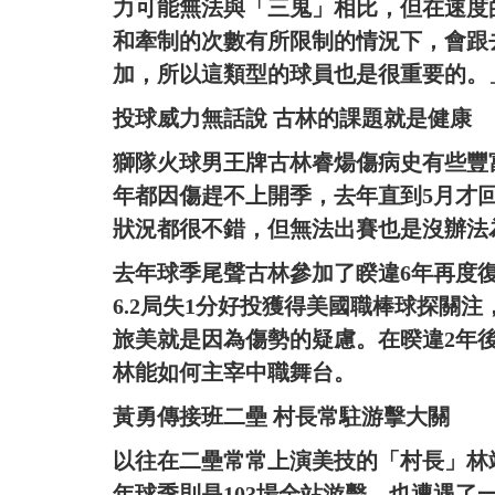
力可能無法與「三鬼」相比，但在速度
和牽制的次數有所限制的情況下，會跟
加，所以這類型的球員也是很重要的。
投球威力無話說 古林的課題就是健康
獅隊火球男王牌古林睿煬傷病史有些豐富
年都因傷趕不上開季，去年直到5月才回
狀況都很不錯，但無法出賽也是沒辦法
去年球季尾聲古林參加了睽違6年再度
6.2局失1分好投獲得美國職棒球探關
旅美就是因為傷勢的疑慮。在暌違2年
林能如何主宰中職舞台。
黃勇傳接班二壘 村長常駐游擊大關
以往在二壘常常上演美技的「村長」林靖
年球季則是103場全站游擊，也遭遇