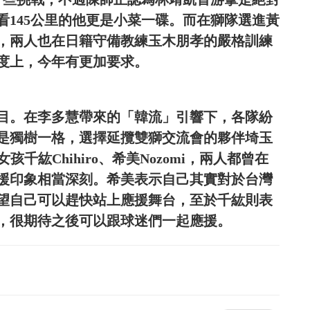
看145公里的他更是小菜一碟。而在獅隊選進黃
，兩人也在日籍守備教練玉木朋孝的嚴格訓練
度上，今年有更加要求。
目。在李多慧帶來的「韓流」引響下，各隊紛
是獨樹一格，選擇延攬雙獅交流會的夥伴埼玉
女孩千紘Chihiro、希美Nozomi，兩人都曾在
援印象相當深刻。希美表示自己其實對於台灣
望自己可以趕快站上應援舞台，至於千紘則表
，很期待之後可以跟球迷們一起應援。