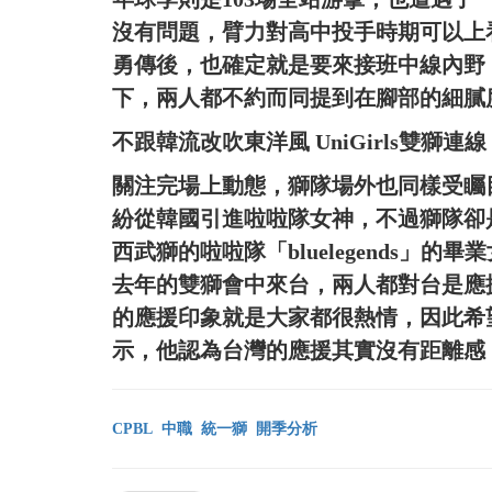
沒有問題，臂力對高中投手時期可以上
勇傳後，也確定就是要來接班中線內野
下，兩人都不約而同提到在腳部的細膩
不跟韓流改吹東洋風 UniGirls雙獅連線
關注完場上動態，獅隊場外也同樣受矚
紛從韓國引進啦啦隊女神，不過獅隊卻
西武獅的啦啦隊「bluelegends」的畢業
去年的雙獅會中來台，兩人都對台是應
的應援印象就是大家都很熱情，因此希
示，他認為台灣的應援其實沒有距離感
CPBL
中職
統一獅
開季分析