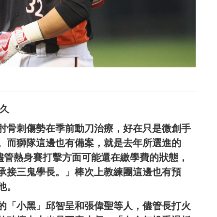
久
肘骨刺傷勢在季前動刀治療，好在只是微創手
。而獅隊這邊也有備案，就是去年所選進的
「儘管熱身賽打擊方面可能還在繳學費的狀態，
承接三鬼學長。」棒次上教練團這邊也有預
他。
的「小黑」邱智呈和張偉聖等人，儘管長打火