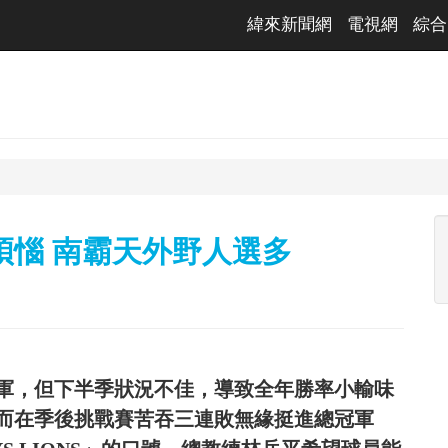
緯來新聞網
電視網
綜合
煩惱 南霸天外野人選多
軍，但下半季狀況不佳，導致全年勝率小輸味
而在季後挑戰賽苦吞三連敗無緣挺進總冠軍