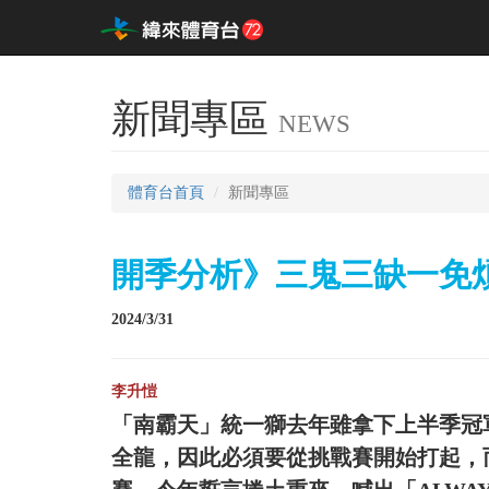
新聞專區
NEWS
體育台首頁
新聞專區
開季分析》三鬼三缺一免
2024/3/31
李升愷
「南霸天」統一獅去年雖拿下上半季冠
全龍，因此必須要從挑戰賽開始打起，