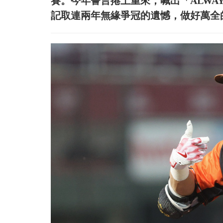
賽。今年誓言捲土重來，喊出「ALWAY
記取連兩年無緣爭冠的遺憾，做好萬全