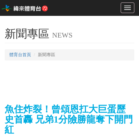
Toggl
naviga
新聞專區
NEWS
體育台首頁
新聞專區
魚住炸裂！曾頌恩扛大巨蛋歷
史首轟 兄弟1分險勝龍奪下開門
紅