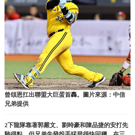
曾頌恩扛出聯盟大巨蛋首轟。圖片來源：中信
兄弟提供
2下龍隊靠著郭嚴文、劉時豪和陳品捷的安打先
馳得點，但兄弟先發投手猛登很快回穩，在三