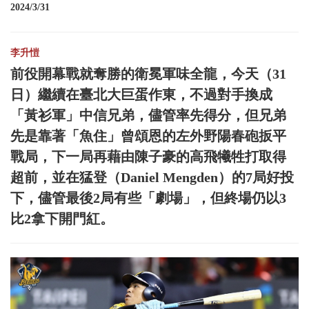
2024/3/31
李升愷
前役開幕戰就奪勝的衛冕軍味全龍，今天（31
日）繼續在臺北大巨蛋作東，不過對手換成
「黃衫軍」中信兄弟，儘管率先得分，但兄弟
先是靠著「魚住」曾頌恩的左外野陽春砲扳平
戰局，下一局再藉由陳子豪的高飛犧牲打取得
超前，並在猛登（Daniel Mengden）的7局好投
下，儘管最後2局有些「劇場」，但終場仍以3
比2拿下開門紅。