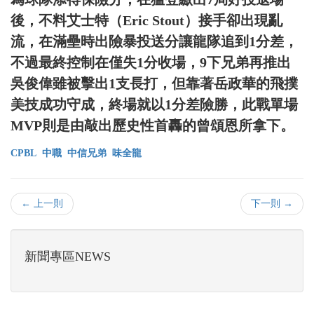
後，不料艾士特（Eric Stout）接手卻出現亂
流，在滿壘時出險暴投送分讓龍隊追到1分差，
不過最終控制在僅失1分收場，9下兄弟再推出
吳俊偉雖被擊出1支長打，但靠著岳政華的飛撲
美技成功守成，終場就以1分差險勝，此戰單場
MVP則是由敲出歷史性首轟的曾頌恩所拿下。
CPBL
中職
中信兄弟
味全龍
← 上一則
下一則 →
新聞專區NEWS