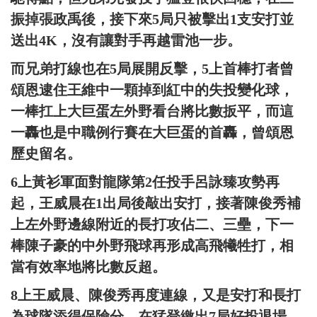
振掉張政禹後，接下來5局只被擊出1支安打並
送出4K，沒有讓對手再越雷池一步。
而兄弟打線也在5局展開反擊，5上首棒打者曾
頌恩逮住王維中一顆掉到紅中的失投變化球，
一棒扛上大巨蛋左外野看台將比數扳平，而這
一轟也是中職例行賽在大巨蛋的首轟，曾頌恩
歷史留名。
6上黃衫軍面對龍隊第2任投手呂詠臻攻勢再
起，王威晨在1出局後敲出安打，接著陳俊秀補
上左外野邊線附近的長打攻佔二、三壘，下一
棒陳子豪的中外野飛球再形成高飛犧牲打，相
當有效率地將比數反超。
8上王威晨、陳俊秀再度連線，又是安打和長打
為球隊添得保險分，在猛登繳出7局好投退場