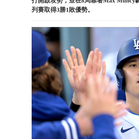
打開啟攻勢，並在8局靠著Max Mun
列賽取得3勝1敗優勢。