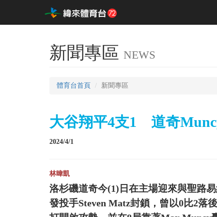
新聞專區
NEWS
體育台首頁
新聞專區
大谷翔平4支1 道奇Mun
2024/4/1
林暐凱
洛杉磯道奇今(1)日在主場迎來與聖路
發投手Steven Matz封鎖，曾以0