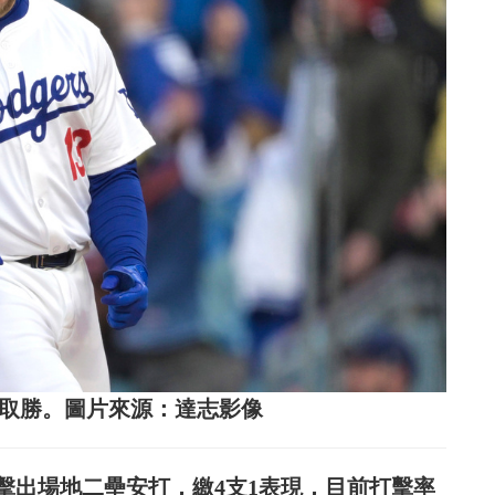
主場取勝。圖片來源：達志影像
擊出場地二壘安打，繳4支1表現，目前打擊率