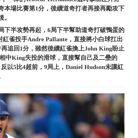
奇本場比賽第1分，後續道奇打者再接再勵攻下
後。
8局下半攻勢再起，6局下半幫助道奇打破鴨蛋的
紅雀投手Andre Pallante，直接將小白球扛出
追回1分，雖然後續紅雀換上John King盼止
cy相中King失投的滑球，直接幫自己及二壘的
反以5比4超前，9局上，Daniel Hudson未讓紅
。