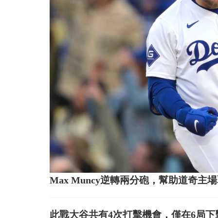
Max Muncy逆轉兩分砲，幫助道奇
此戰大谷共有4次打擊機會，僅在6局下