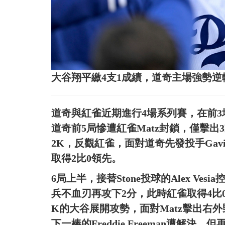
大谷翔平繳4支1成績，道奇主場強勢
道奇與紅雀近期進行4場系列賽，在前3
道奇前5局慘遭紅雀Matz封鎖，僅擊
2K，反觀紅雀，面對道奇先發投手Gavin
取得2比0領先。
6局上半，接替Stone投球的Alex V
兵不血刃再攻下2分，此時紅雀取得4比
K的大谷展開攻勢，面對Matz擊出右
下一棒的Freddie Freeman遭解決，但