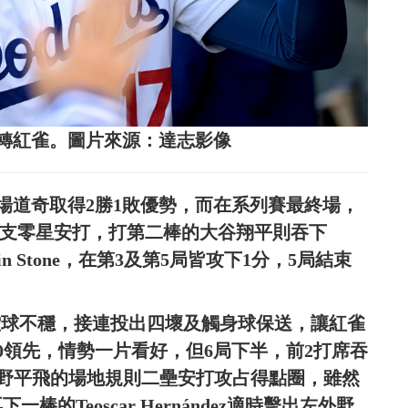
逆轉紅雀。圖片來源：達志影像
場道奇取得2勝1敗優勢，而在系列賽最終場，
出3支零星安打，打第二棒的大谷翔平則吞下
 Stone，在第3及第5局皆攻下1分，5局結束
esia控球不穩，接連投出四壞及觸身球保送，讓紅雀
0領先，情勢一片看好，但6局下半，前2打席吞
外野平飛的場地規則二壘安打攻占得點圈，雖然
再下一棒的Teoscar Hernández適時擊出左外野