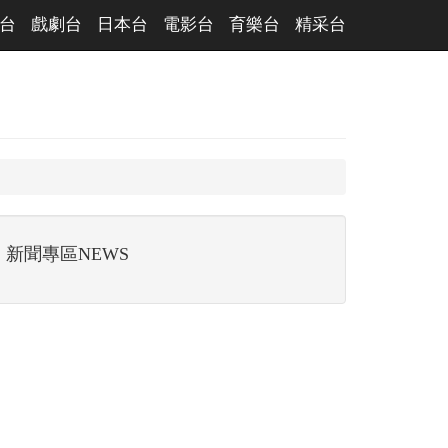
台
戲劇台
日本台
電影台
育樂台
精采台
新聞專區NEWS