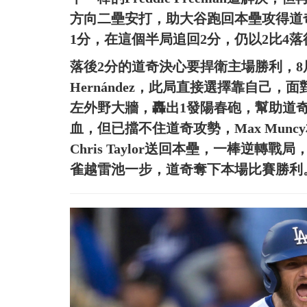
方向二壘安打，助大谷跑回本壘攻得道
1分，在這個半局追回2分，仍以2比4落
落後2分的道奇決心要捍衛主場勝利，
Hernández，此局直接選擇靠自己，面對
左外野大牆，轟出1發陽春砲，幫助道奇再
血，但已擋不住道奇攻勢，Max Mun
Chris Taylor送回本壘，一棒逆轉戰局，
雀越雷池一步，道奇奪下本場比賽勝利