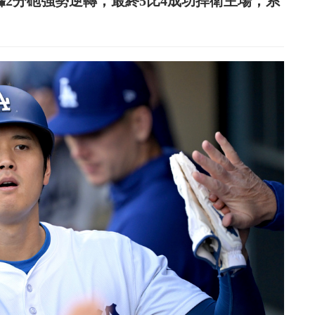
cy轟2分砲強勢逆轉，最終5比4成功捍衛主場，系