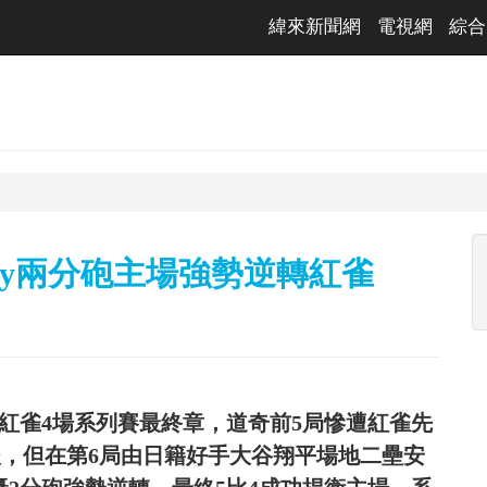
緯來新聞網
電視網
綜合
cy兩分砲主場強勢逆轉紅雀
易紅雀4場系列賽最終章，道奇前5局慘遭紅雀先
比2落後，但在第6局由日籍好手大谷翔平場地二壘安