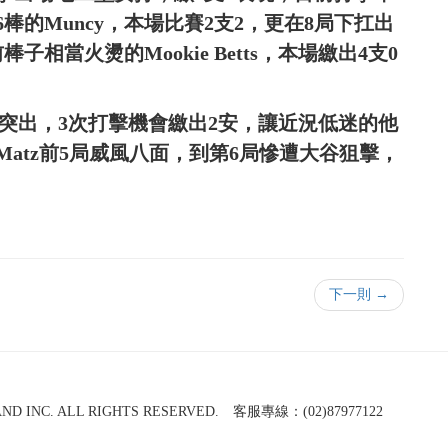
ez打第6棒的Muncy，本場比賽2支2，更在8局下扛出
相當火燙的Mookie Betts，本場繳出4支0
I表現最為突出，3次打擊機會繳出2安，讓近況低迷的他
atz前5局威風八面，到第6局慘遭大谷狙擊，
下一則 →
NC. ALL RIGHTS RESERVED. 客服專線：(02)87977122