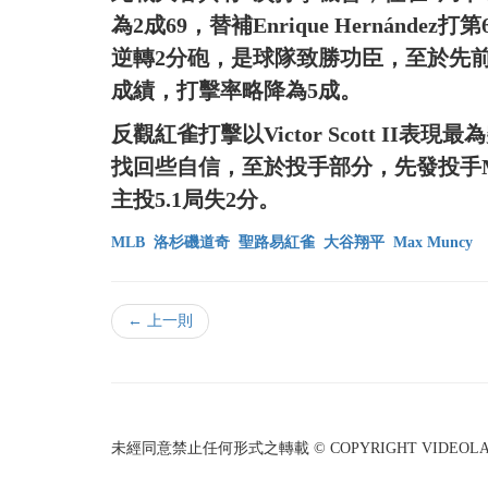
為2成69，替補Enrique Hernánd
逆轉2分砲，是球隊致勝功臣，至於先前棒子
成績，打擊率略降為5成。
反觀紅雀打擊以Victor Scott I
找回些自信，至於投手部分，先發投手M
主投5.1局失2分。
MLB
洛杉磯道奇
聖路易紅雀
大谷翔平
Max Muncy
← 上一則
未經同意禁止任何形式之轉載 © COPYRIGHT VIDEOLAND I