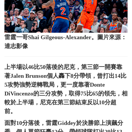
雷霆一哥Shai Gilgeous-Alexander。圖片來源：
達志影像
上半場以46比50落後的尼克，第三節一開賽靠
著Jalen Brunson個人轟下8分帶領，曾打出14比
5攻勢強勢逆轉戰局，更一度靠著Donte
DiVincenzo的三分攻勢，取得75比65的領先，相
較於上半場，尼克在第三節結束反以10分超
前。
面對10分落後，雷霆Giddey於決勝節上演飆分
秀，個人單節狂轟12分，帶領球隊打出29比13