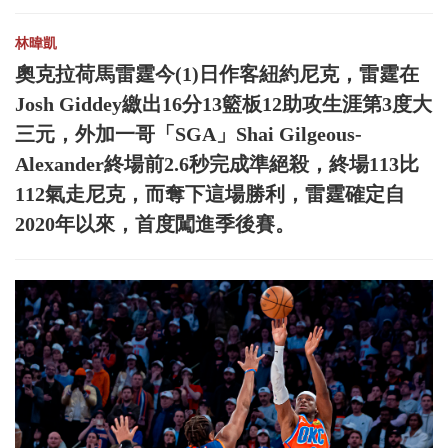
林暐凱
奧克拉荷馬雷霆今(1)日作客紐約尼克，雷霆在
Josh Giddey繳出16分13籃板12助攻生涯第3度大
三元，外加一哥「SGA」Shai Gilgeous-
Alexander終場前2.6秒完成準絕殺，終場113比
112氣走尼克，而奪下這場勝利，雷霆確定自
2020年以來，首度闖進季後賽。