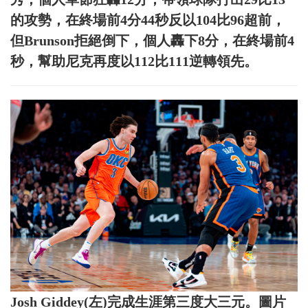
的攻勢，在終場前4分44秒反以104比96超前，
但Brunson拒絕倒下，個人轟下8分，在終場前4
秒，幫助尼克再度以112比111逆轉領先。
Josh Giddey(左)完成生涯第三度大三元。圖片