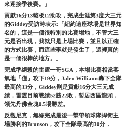
來迎接季後賽。」
貢獻16分13籃板12助攻，完成生涯第3度大三元
的Giddey受訪時表示:「紐約這座球場是世界知
名的，這是一個很特別的比賽場地，不管大三
元是否出現，我就只是上場比賽，並且以正確
的方式比賽，而這些事就是發生了，這裡真的
是一個很棒的地方。」
完成準絕殺的雷霆一哥SGA，本場比賽相當客
氣地「僅」攻下19分，Jalen Williams轟下全隊
最高的33分，Giddey則是貢獻16分大三元成
績，雷霆目前戰績52勝22敗，暫居西區龍頭，
領先丹佛金塊0.5場勝差。
反觀尼克，無緣完成最後一擊帶領球隊捍衛主
場勝利的Brunson，攻下全隊最高的30分，