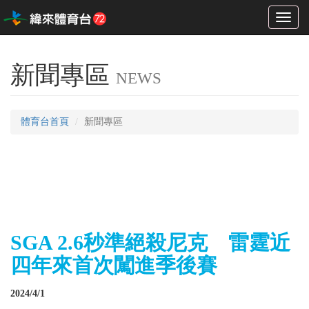
Toggl
naviga
新聞專區
NEWS
體育台首頁
新聞專區
SGA 2.6秒準絕殺尼克 雷霆近
四年來首次闖進季後賽
2024/4/1