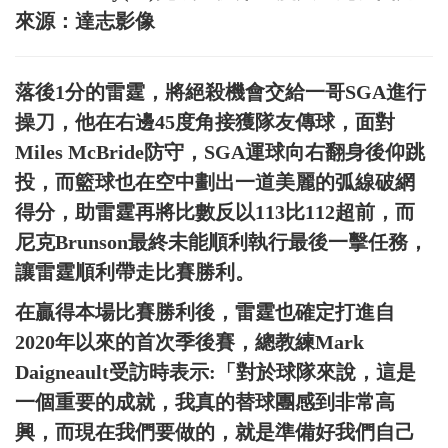
來源：達志影像
落後1分的雷霆，將絕殺機會交給一哥SGA進行
操刀，他在右邊45度角接獲隊友傳球，面對
Miles McBride防守，SGA運球向右翻身後仰跳
投，而籃球也在空中劃出一道美麗的弧線破網
得分，助雷霆再將比數反以113比112超前，而
尼克Brunson最終未能順利執行最後一擊任務，
讓雷霆順利帶走比賽勝利。
在贏得本場比賽勝利後，雷霆也確定打進自
2020年以來的首次季後賽，總教練Mark
Daigneault受訪時表示:「對於球隊來說，這是
一個重要的成就，我真的替球團感到非常高
興，而現在我們要做的，就是準備好我們自己