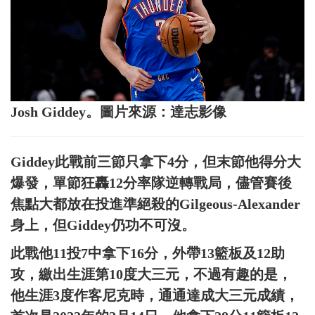
Josh Giddey。圖片來源：達志影像
Giddey此戰前三節只拿下4分，但末節他得分大
爆發，單節狂轟12分率隊逆轉戰局，儘管賽後
焦點大都放在投進準絕殺的Gilgeous-Alexander
身上，但Giddey仍功不可沒。
此戰他11投7中拿下16分，外帶13籃板及12助
攻，繳出生涯第10度大三元，不過有趣的是，
他生涯3度作客尼克時，通通達成大三元成績，