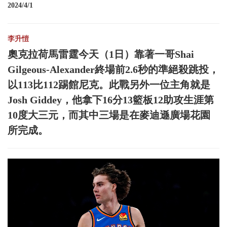
2024/4/1
李升愷
奧克拉荷馬雷霆今天（1日）靠著一哥Shai
Gilgeous-Alexander終場前2.6秒的準絕殺跳投，
以113比112踢館尼克。此戰另外一位主角就是
Josh Giddey，他拿下16分13籃板12助攻生涯第
10度大三元，而其中三場是在麥迪遜廣場花園
所完成。