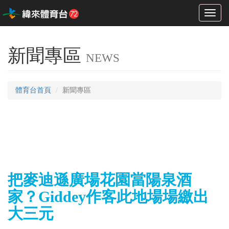
Toggl
naviga
新聞專區
NEWS
體育台首頁
新聞專區
把麥迪遜廣場花園當陽泉酒
家？Giddey作客此地場場繳出
大三元