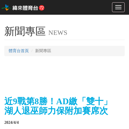
Toggl
naviga
新聞專區
NEWS
體育台首頁
新聞專區
近9戰第8勝！AD繳「雙十」
湖人退巫師力保附加賽席次
2024/4/4