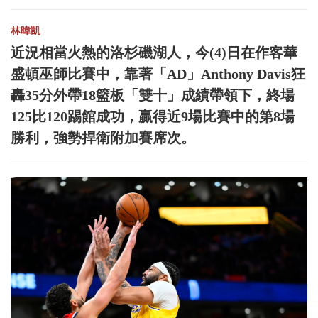
林暐凱
近況相當火熱的洛杉磯湖人，今(4)日在作客華
盛頓巫師比賽中，靠著「AD」Anthony Davis狂
轟35分外帶18籃板「雙十」成績帶領下，終場
125比120踢館成功，贏得近9場比賽中的第8場
勝利，強勢捍衛附加賽席次。