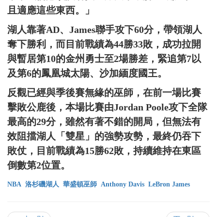
且適應這些東西。」
湖人靠著AD、James聯手攻下60分，帶領湖人
奪下勝利，而目前戰績為44勝33敗，成功拉開
與暫居第10的金州勇士至2場勝差，緊追第7以
及第6的鳳凰城太陽、沙加緬度國王。
反觀已經與季後賽無緣的巫師，在前一場比賽
擊敗公鹿後，本場比賽由Jordan Poole攻下全隊
最高的29分，雖然有著不錯的開局，但無法有
效阻擋湖人「雙星」的強勢攻勢，最終仍吞下
敗仗，目前戰績為15勝62敗，持續維持在東區
倒數第2位置。
NBA
洛杉磯湖人
華盛頓巫師
Anthony Davis
LeBron James