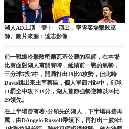
湖人AD上演「雙十」演出，率隊客場擊敗巫
師。圖片來源：達志影像
前一戰爆冷擊敗密爾瓦基公鹿的巫師，在本場
比賽面對湖人甫開賽時，延續前一戰的氣勢，
三分球5投5中，開局打出19比8攻勢，但此時
Davis跳出來主宰禁區，個人單節7投4中，罰球
11罰全中攻下19分，湖人首節強勢逆轉以39比
29領先。
在上半場曾有著7分領先的湖人，下半場再接再
厲，由DAngelo Russell帶領下，再打出一波9比
2攻勢拉開差距，雖然巫師拒絕投降，曾在決勝