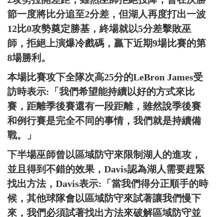
節一度將比分追至2分差，但湖人再度打出一波
12比0攻勢奠定勝基，終場就以5分差擊敗巫
師，拒絕上演爆冷戲碼，贏下近期9場比賽的第
8場勝利。
本場比賽攻下全隊次高25分的LeBron James受
訪時表示:「我們希望能持續以好的方式來比
賽，距離季後賽還有一段距離，雖然說季後賽
和例行賽是完全不同的事情，我們就是持續備
戰。」
下半場巫師曾以區域防守來限制湖人的進攻，
並且得到不錯的效果，Davis認為湖人需要趕緊
找出方法，Davis表示:「當我們得分正順手的時
候，其他球隊會以區域防守來試著讓我們慢下
來，我們必須試著找出方法來破解區域防守並