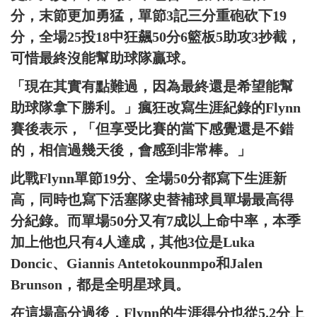
分，末節更加勇猛，單節3記三分重砲砍下19
分，全場25投18中狂飆50分6籃板5助攻3抄截，
可惜最終沒能幫助球隊贏球。
「現在其實有點難過，因為最終還是希望能幫
助球隊拿下勝利。」瘋狂改寫生涯紀錄的Flynn
賽後表示，「但享受比賽的當下感覺還是不錯
的，相信過幾天後，會感到非常棒。」
此戰Flynn單節19分、全場50分都寫下生涯新
高，同時也寫下活塞隊史替補球員單場最高得
分紀錄。而單場50分又有7成以上命中率，本季
加上他也只有4人達成，其他3位是Luka
Doncic、Giannis Antetokounmpo和Jalen
Brunson，都是全明星球員。
在這場高分過後，Flynn的生涯得分也從5.2分上