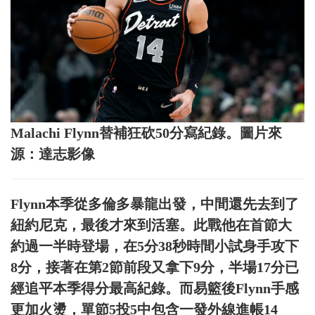
Malachi Flynn替補狂砍50分寫紀錄。圖片來
源：達志影像
Flynn本季從多倫多暴龍出發，中間還先去到了
紐約尼克，最後才來到活塞。此戰他在首節大
約過一半時登場，在5分38秒時間小試身手攻下
8分，接著在第2節前段又拿下9分，半場17分已
經追平本季得分最高紀錄。而易籃後Flynn手感
更加火燙，單節5投5中包含一發外線進帳14