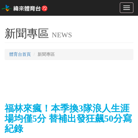
Toggl
naviga
新聞專區
NEWS
體育台首頁
新聞專區
福林來瘋！本季換3隊浪人生涯
場均僅5分 替補出發狂飆50分寫
紀錄