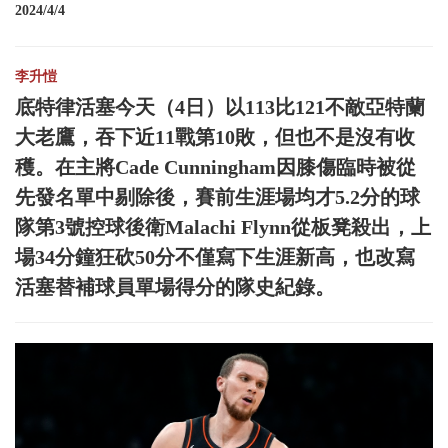
2024/4/4
李升愷
底特律活塞今天（4日）以113比121不敵亞特蘭
大老鷹，吞下近11戰第10敗，但也不是沒有收
穫。在主將Cade Cunningham因膝傷臨時被從
先發名單中剔除後，賽前生涯場均才5.2分的球
隊第3號控球後衛Malachi Flynn從板凳殺出，上
場34分鐘狂砍50分不僅寫下生涯新高，也改寫
活塞替補球員單場得分的隊史紀錄。