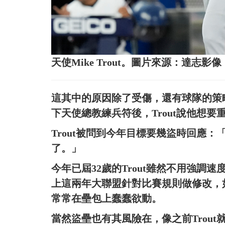
天使Mike Trout。圖片來源：達志影像
這其中的原因除了受傷，還有球隊的策略所致
下天使總教練兵符後，Trout說他想要重
Trout被問到今年目標要幾盜時回應：
了。」
今年已屆32歲的Trout雖然不用強
上這兩年大聯盟針對比賽規則做修改，
常常在壘包上蠢蠢欲動。
當然盜壘也有其風險在，像之前Trou