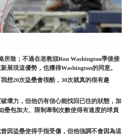
；不過在老教頭Ron Washington季後接
新展現這優勢，也獲得Washington的同意。
「我想20次盜壘會很酷，30次就真的很有趣
調速度破壞力，但他仍有信心能找回已往的狀態，加
如壘包加大、限制牽制次數使得有速度的球員
t就曾因盜壘使得手指受傷，但他強調不會因為這