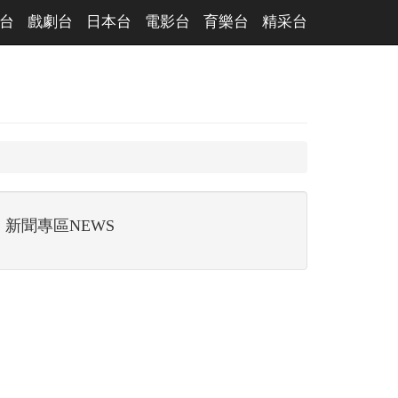
台
戲劇台
日本台
電影台
育樂台
精采台
新聞專區NEWS