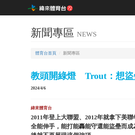
新聞專區
NEWS
體育台首頁
新聞專區
教頭開綠燈 Trout：想
2024/4/6
緯來體育台
2011年登上大聯盟、2012年就拿下美聯
全能伸手，能打能轟能守還能盜壘而成為