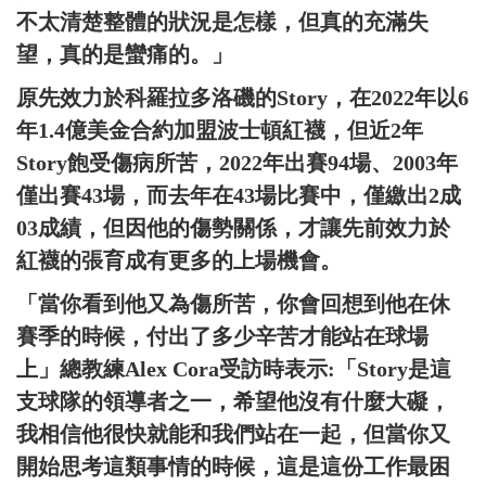
不太清楚整體的狀況是怎樣，但真的充滿失
望，真的是蠻痛的。」
原先效力於科羅拉多洛磯的Story，在2022年以6
年1.4億美金合約加盟波士頓紅襪，但近2年
Story飽受傷病所苦，2022年出賽94場、2003年
僅出賽43場，而去年在43場比賽中，僅繳出2成
03成績，但因他的傷勢關係，才讓先前效力於
紅襪的張育成有更多的上場機會。
「當你看到他又為傷所苦，你會回想到他在休
賽季的時候，付出了多少辛苦才能站在球場
上」總教練Alex Cora受訪時表示:「Story是這
支球隊的領導者之一，希望他沒有什麼大礙，
我相信他很快就能和我們站在一起，但當你又
開始思考這類事情的時候，這是這份工作最困