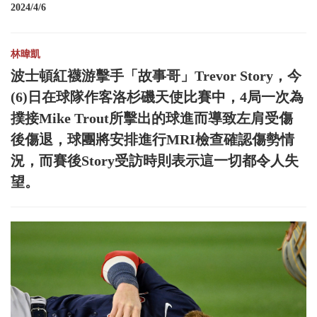
2024/4/6
林暐凱
波士頓紅襪游擊手「故事哥」Trevor Story，今
(6)日在球隊作客洛杉磯天使比賽中，4局一次為
撲接Mike Trout所擊出的球進而導致左肩受傷
後傷退，球團將安排進行MRI檢查確認傷勢情
況，而賽後Story受訪時則表示這一切都令人失
望。