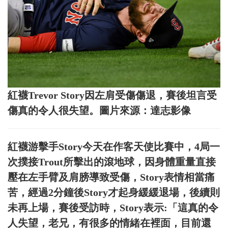
紅襪Trevor Story因左肩受傷傷退，賽後坦言受
傷真的令人很失望。圖片來源：達志影像
紅襪游擊手Story今天在作客天使比賽中，4局一
次撲接Trout所擊出的滾地球，因身體重量直接
壓在左手臂及肩膀導致受傷，Story表情相當痛
苦，經過2分鐘後Story才起身緩緩退場，後續則
未再上場，賽後受訪時，Story表示:「這真的令
人失望，老兄，有很多的情緒在裡面，目前還