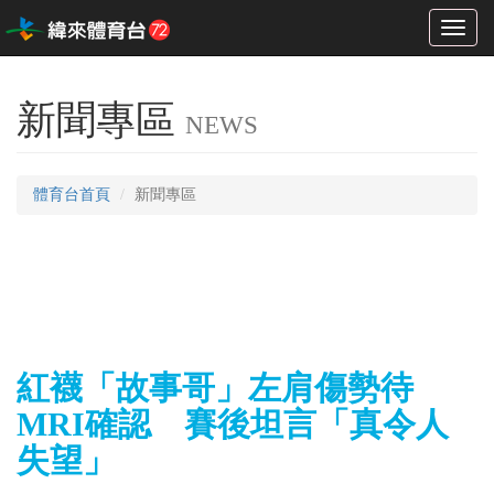
Toggl
naviga
新聞專區
NEWS
體育台首頁
新聞專區
紅襪「故事哥」左肩傷勢待
MRI確認 賽後坦言「真令人
失望」