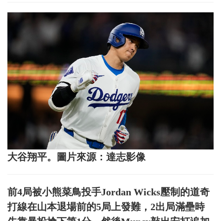
大谷翔平。圖片來源：達志影像
前4局被小熊菜鳥投手Jordan Wicks壓制的道奇
打線在山本退場前的5局上發難，2出局滿壘時