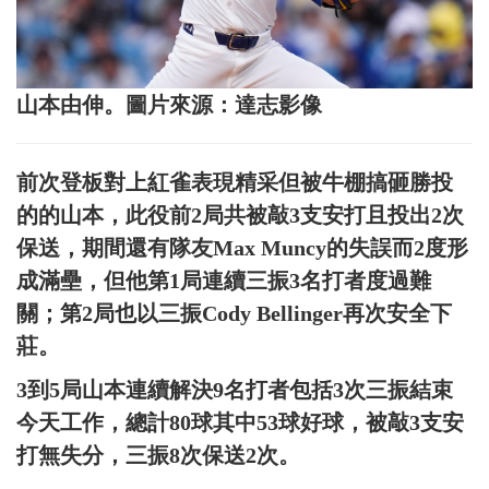
山本由伸。圖片來源：達志影像
前次登板對上紅雀表現精采但被牛棚搞砸勝投
的的山本，此役前2局共被敲3支安打且投出2次
保送，期間還有隊友Max Muncy的失誤而2度形
成滿壘，但他第1局連續三振3名打者度過難
關；第2局也以三振Cody Bellinger再次安全下
莊。
3到5局山本連續解決9名打者包括3次三振結束
今天工作，總計80球其中53球好球，被敲3支安
打無失分，三振8次保送2次。