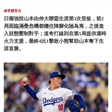
緯來體育台
日籍強投山本由伸大聯盟生涯第3次登板，前2
局面臨滿壘危機都穩住陣腳化險為夷，之後進
入狀態壓制對手；道奇打線則在第5局提供適時
火力支援，最終4比1擊敗小熊幫助山本奪下生
涯首勝。