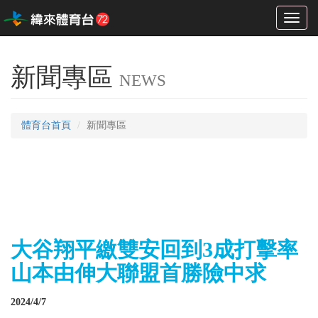
Toggl
naviga
新聞專區
NEWS
體育台首頁
新聞專區
大谷翔平繳雙安回到3成打擊率
山本由伸大聯盟首勝險中求
2024/4/7