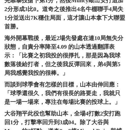
先靠暴投搶下第1分，然後Muncy敲出安打追加
2分形成3比0。道奇之後推出4名牛棚聯手4局失
1分並送出7K穩住局面，這才讓山本拿下大聯盟
首勝。
海外開幕戰後，最近2場先發處在連10局無失分
狀態，自責分率降至4.09 的山本透過翻譯表
示：「比賽之初我投的很掙扎，那是因為我球
數落後給打者，但之後我反彈回來，弟4與第5
局我感覺我投的很棒。」
而談到球季會有怎樣的目標，山本由伸回應：
「球季還很久，我們有很長的路要走，我就只
是一場一場來，專注在每場比賽的投球上。」
大谷翔平此役也幫助山本，全場4打數2安打跑
回1分，打擊率回升到3成04。除了大谷與