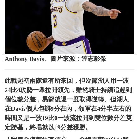
Anthony Davis。圖片來源：達志影像
此戰起初兩隊還有所來回，但次節湖人用一波
24比4攻勢一舉拉開領先，雖然騎士持續追趕到
個位數分差，易籃後還一度取得逆轉。但湖人
在Davis個人包辦9分在內，領軍在4分半左右的
時間又是一波19比0一波流拉開到雙位數分差奠
定勝基，終場就以19分差獲勝。