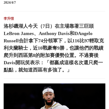
2024/4/7
李升愷
洛杉磯湖人今天（7日）在主場靠著三巨頭
LeBron James、Anthony Davis和DAngelo
Russell合計拿下74分領軍下，以116比97輕取克
利夫蘭騎士，近10戰豪奪9勝，也讓他們的戰績
爬升到西區第8的附加賽優勢位置。不過賽後
Davis開玩笑表示：「都贏成這樣名次還只爬一
點點，就知道西區有多強了。」