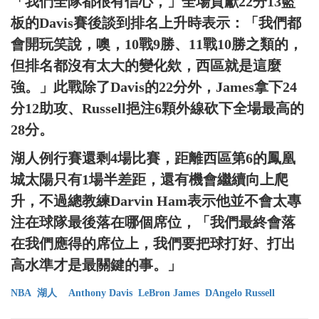
「我們全隊都很有信心，」全場貢獻22分13籃
板的Davis賽後談到排名上升時表示：「我們都
會開玩笑說，噢，10戰9勝、11戰10勝之類的，
但排名都沒有太大的變化欸，西區就是這麼
強。」此戰除了Davis的22分外，James拿下24
分12助攻、Russell挹注6顆外線砍下全場最高的
28分。
湖人例行賽還剩4場比賽，距離西區第6的鳳凰
城太陽只有1場半差距，還有機會繼續向上爬
升，不過總教練Darvin Ham表示他並不會太專
注在球隊最後落在哪個席位，「我們最終會落
在我們應得的席位上，我們要把球打好、打出
高水準才是最關鍵的事。」
NBA
湖人
Anthony Davis
LeBron James
DAngelo Russell