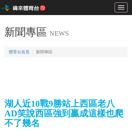
Toggl
naviga
新聞專區
NEWS
體育台首頁
新聞專區
湖人近10戰9勝站上西區老八
AD笑說西區強到贏成這樣也爬
不了幾名