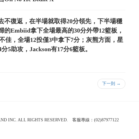
去不復返，在半場就取得20分領先，下半場穩
的Embiid拿下全場最高的30分外帶12籃板，
ield手感不佳，全場12投僅3中拿下7分；灰熊方面，星
的24分5助攻，Jackson有17分6籃板。
下一則 →
NC. ALL RIGHTS RESERVED. 客服專線：(02)87977122