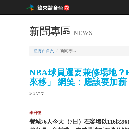
新聞專區
NEWS
體育台首頁
新聞專區
NBA球員還要兼修場地？Hi
來移」 網笑：應該要加薪
2024/4/7
李升愷
費城76人今天（7日）在客場以116比