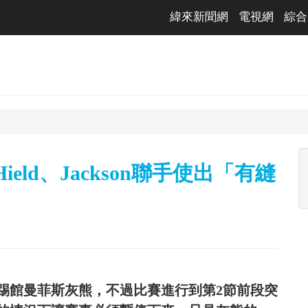
緯來新聞網
電視網
綜合
eld、Jackson聯手使出「有縫
96踢館曼菲斯灰熊，不過比賽進行到第2節前段突