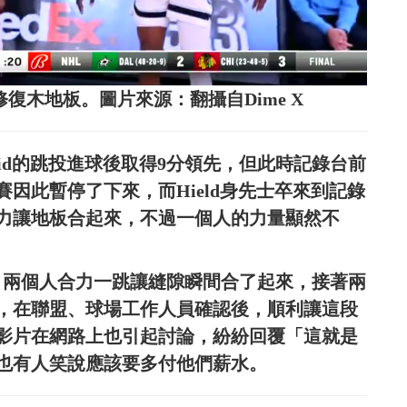
on聯手修復木地板。圖片來源：翻攝自Dime X
Embbid的跳投進球後取得9分領先，但此時記錄台前
因此暫停了下來，而Hield身先士卒來到記錄
力讓地板合起來，不過一個人的力量顯然不
戰局，兩個人合力一跳讓縫隙瞬間合了起來，接著兩
，在聯盟、球場工作人員確認後，順利讓這段
影片在網路上也引起討論，紛紛回覆「這就是
也有人笑說應該要多付他們薪水。