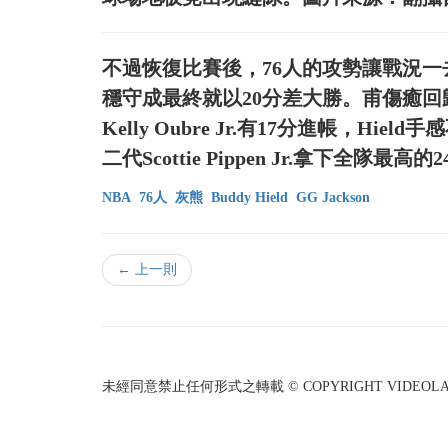
不過恢復比賽後，76人的攻勢讓戰況一
穩守成最終就以20分差大勝。甫傷癒回歸
Kelly Oubre Jr.有17分進帳，H
二代Scottie Pippen Jr.拿下全隊最高
NBA
76人
灰熊
Buddy Hield
GG Jackson
← 上一則
未經同意禁止任何形式之轉載 © COPYRIGHT VIDEOLAND I