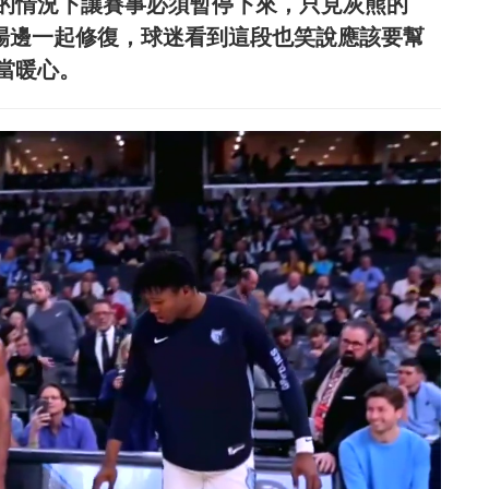
的情況下讓賽事必須暫停下來，只見灰熊的
eld聯手在場邊一起修復，球迷看到這段也笑說應該要幫
當暖心。