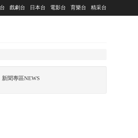
台
戲劇台
日本台
電影台
育樂台
精采台
新聞專區NEWS