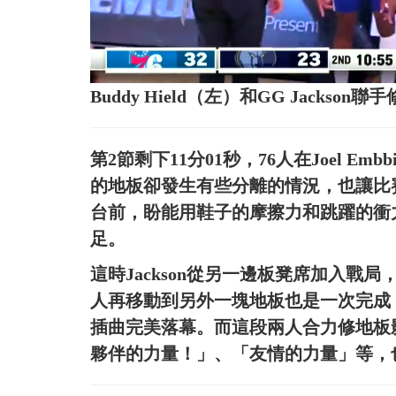
Buddy Hield（左）和GG Jacks
第2節剩下11分01秒，76人在Joel 
的地板卻發生有些分離的情況，也讓比賽
台前，盼能用鞋子的摩擦力和跳躍的衝
足。
這時Jackson從另一邊板凳席加入
人再移動到另外一塊地板也是一次完成
插曲完美落幕。而這段兩人合力修地板
夥伴的力量！」、「友情的力量」等，