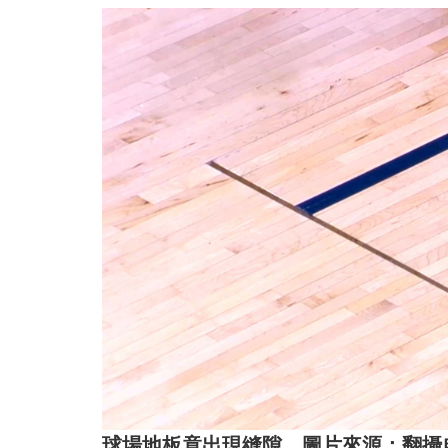
球場地板竟出現縫隙。圖片來源：翻攝自Oh N