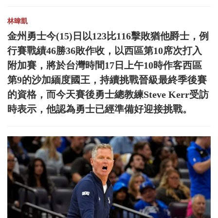
林暐凱
金州勇士今(15)日以123比116擊敗猶他爵士，例
行賽戰績46勝36敗作收，以西區第10席次打入
附加賽，將於台灣時間17日上午10時作客西區
第9的沙加緬度國王，持續挑戰晉級最終季後賽
的資格，而今天賽後勇士總教練Steve Kerr受訪
時表示，他認為勇士已經準備好迎接挑戰。