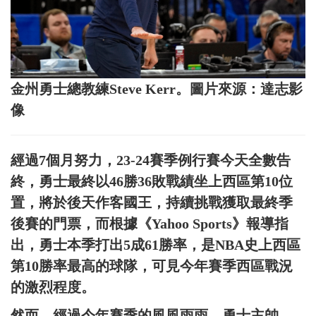
金州勇士總教練Steve Kerr。圖片來源：達志影
像
經過7個月努力，23-24賽季例行賽今天全數告
終，勇士最終以46勝36敗戰績坐上西區第10位
置，將於後天作客國王，持續挑戰獲取最終季
後賽的門票，而根據《Yahoo Sports》報導指
出，勇士本季打出5成61勝率，是NBA史上西區
第10勝率最高的球隊，可見今年賽季西區戰況
的激烈程度。
然而，經過今年賽季的風風雨雨，勇士主帥