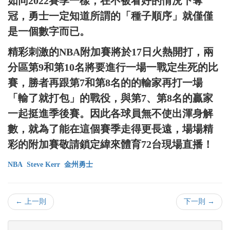
如同2022賽季一樣，在不被看好的情況下奪
冠，勇士一定知道所謂的「種子順序」就僅僅
是一個數字而已。
精彩刺激的NBA附加賽將於17日火熱開打，兩
分區第9和第10名將要進行一場一戰定生死的比
賽，勝者再跟第7和第8名的的輸家再打一場
「輸了就打包」的戰役，與第7、第8名的贏家
一起挺進季後賽。因此各球員無不使出渾身解
數，就為了能在這個賽季走得更長遠，場場精
彩的附加賽敬請鎖定緯來體育72台現場直播！
NBA
Steve Kerr
金州勇士
← 上一則
下一則 →