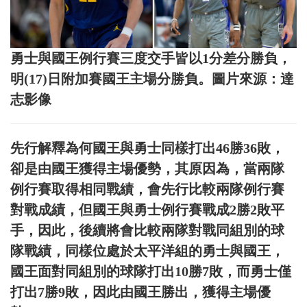
勇士與國王例行賽三度交手皆以1分差分勝負，
明(17)日附加賽國王主場分勝負。圖片來源：達
志影像
先行解釋為何國王與勇士同樣打出46勝36敗，
卻是由國王獲得主場優勢，其原因為，當兩隊
例行賽取得相同戰績，會先行比較兩隊例行賽
對戰成績，但國王與勇士例行賽戰成2勝2敗平
手，因此，後續將會比較兩隊對戰同組別的球
隊戰績，同樣位處於太平洋組的勇士與國王，
國王面對同組別的球隊打出10勝7敗，而勇士僅
打出7勝9敗，因此由國王勝出，獲得主場優