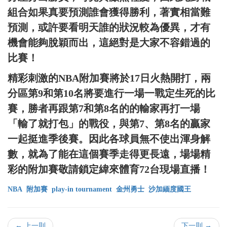
組合如果真要預測誰會獲得勝利，著實相當難
預測，或許要看明天誰的狀況較為優異，才有
機會能夠脫穎而出，這絕對是大家不容錯過的
比賽！
精彩刺激的NBA附加賽將於17日火熱開打，兩
分區第9和第10名將要進行一場一戰定生死的比
賽，勝者再跟第7和第8名的的輸家再打一場
「輸了就打包」的戰役，與第7、第8名的贏家
一起挺進季後賽。因此各球員無不使出渾身解
數，就為了能在這個賽季走得更長遠，場場精
彩的附加賽敬請鎖定緯來體育72台現場直播！
NBA
附加賽
play-in tournament
金州勇士
沙加緬度國王
← 上一則
下一則 →