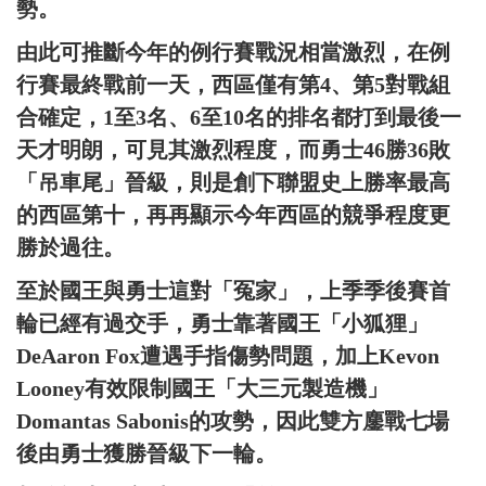
勢。
由此可推斷今年的例行賽戰況相當激烈，在例
行賽最終戰前一天，西區僅有第4、第5對戰組
合確定，1至3名、6至10名的排名都打到最後一
天才明朗，可見其激烈程度，而勇士46勝36敗
「吊車尾」晉級，則是創下聯盟史上勝率最高
的西區第十，再再顯示今年西區的競爭程度更
勝於過往。
至於國王與勇士這對「冤家」，上季季後賽首
輪已經有過交手，勇士靠著國王「小狐狸」
DeAaron Fox遭遇手指傷勢問題，加上Kevon
Looney有效限制國王「大三元製造機」
Domantas Sabonis的攻勢，因此雙方鏖戰七場
後由勇士獲勝晉級下一輪。