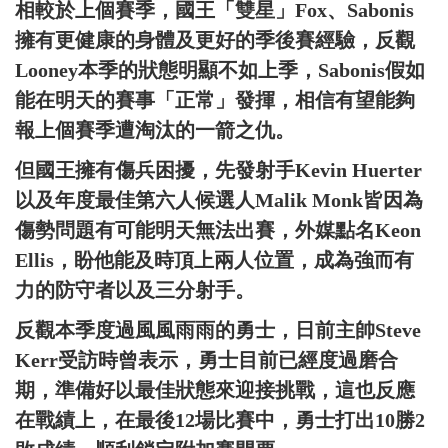
相較於上個賽季，國王「雙星」Fox、Sabonis
擁有更健康的身體及更好的季後賽經驗，反觀
Looney本季的狀態明顯不如上季，Sabonis假如
能在明天的賽事「正常」發揮，相信有望能夠
報上個賽季遭淘汰的一箭之仇。
但國王擁有傷兵困擾，先發射手Kevin Huerter
以及年度最佳第六人候選人Malik Monk皆因為
傷勢問題有可能明天無法出賽，外媒點名Keon
Ellis，盼他能及時頂上兩人位置，成為強而有
力的防守者以及三分射手。
反觀本季度過風風雨雨的勇士，日前主帥Steve
Kerr受訪時曾表示，勇士目前已經度過磨合
期，準備好以最佳狀態來迎接挑戰，這也反應
在戰績上，在最後12場比賽中，勇士打出10勝2