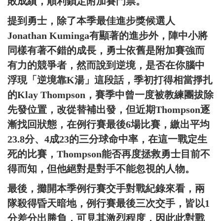
敗成績，順利鎖定附加賽門票。
提到勇士，除了本季最佳進步獎候選人
Jonathan Kuminga有顯著的進步外，陣中小將
同樣有著不錯的成長，勇士依舊是附加賽強而
有力的競爭者，然而說到逆境，是否在你腦中
浮現「逆境靠K湯」這段話，季初打得相當掙扎
的Klay Thompson，賽季中曾一度被教練團拔除
先發位置，改從替補出發，但近期Thompson逐
漸找回狀態，在例行賽最後6場比賽，繳出平均
23.8分、4成23的三分球命中率，在這一戰定生
死的比賽，Thompson能否再度拯救勇士目前不
得而知，但他絕對是對手不能忽視的人物。
最後，攤開本季例行賽交手對戰紀錄來看，兩
隊殺得昏天暗地，例行賽最後三次交手，皆以1
分差分出勝負，可見其激烈程度，因此此對戰