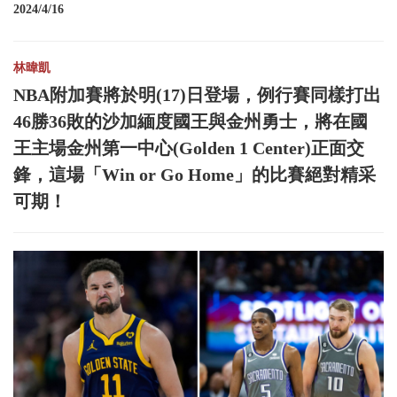
2024/4/16
林暐凱
NBA附加賽將於明(17)日登場，例行賽同樣打出
46勝36敗的沙加緬度國王與金州勇士，將在國
王主場金州第一中心(Golden 1 Center)正面交
鋒，這場「Win or Go Home」的比賽絕對精采
可期！