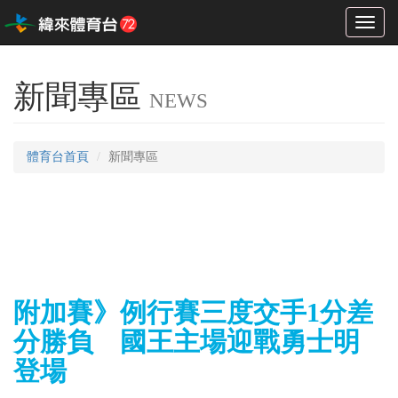
Toggl
naviga
新聞專區
NEWS
體育台首頁
新聞專區
附加賽》例行賽三度交手1分差
分勝負 國王主場迎戰勇士明
登場