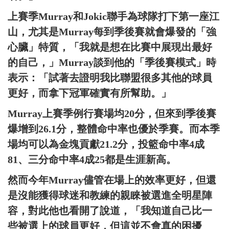
上賽季Murray和Jokic聯手為球隊打下第一座江
山，尤其是Murray每到季後賽就會爆發的「強
心臟」特質，「我就是想在比賽中展現出最好
的自己，」Murray談到他的「季後賽模式」時
表示：「試著去證明我比聯盟很多其他的球員
更好，而拿下冠軍確實有所幫助。」
Murray上賽季例行賽場均20分，但來到季後賽
爆增到26.1分，整體命中率也優於季賽。而本季
場均可以為金塊貢獻21.2分，投籃命中率4成
81、三分命中率4成25都是生涯新高。
然而今年Murray儘管在場上的效率更好，但還
是沒能獲得球迷和教練的親睞被選進全明星陣
容，對此他也看開了說道，「我知道自己比一
些被選上的球員更好，但這並不會真的困擾