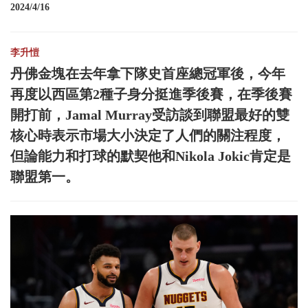
2024/4/16
李升愷
丹佛金塊在去年拿下隊史首座總冠軍後，今年
再度以西區第2種子身分挺進季後賽，在季後賽
開打前，Jamal Murray受訪談到聯盟最好的雙
核心時表示市場大小決定了人們的關注程度，
但論能力和打球的默契他和Nikola Jokic肯定是
聯盟第一。