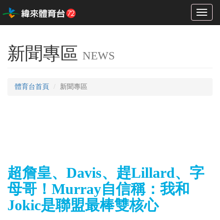
Toggl
naviga
新聞專區
NEWS
體育台首頁
新聞專區
超詹皇、Davis、趕Lillard、字
母哥！Murray自信稱：我和
Jokic是聯盟最棒雙核心