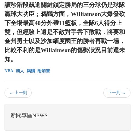
讀秒階段飆進關鍵鎖定勝局的三分球仍是球隊
贏球大功臣；鵜鶘方面，Williamson大爆發砍
下全場最高40分外帶11籃板，全隊6人得分上
雙，但經驗上還是不敵對手吞下敗戰，將要和
金州勇士以及沙加緬度國王的勝者再戰一場，
比較不利的是Willaimson的傷勢狀況目前還未
知。
NBA
湖人
鵜鶘
附加賽
← 上一則
下一則 →
新聞專區NEWS