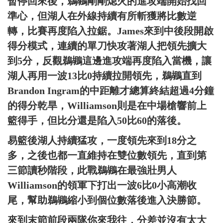
暫停回來後，鵜鶘剛剛熄火的進攻端開始找回
準心，但湖人在外線持續有所斬獲將比數逆
轉，比賽再度陷入拉鋸。James來到中後段開啟
得分模式，連續的單刀快攻著湖人把領先擴大
到5分，反觀鵜鶘這邊進攻端再度陷入當機，讓
湖人再用一波13比0持續拉開領先，鵜鶘直到
Brandon Ingram的中距離才總算終結超過4分鐘
的得分乾旱，Williamson則是在中場槍響前上
籃得手，但比分還是陷入50比60的落後。
易籃後湖人持續猛攻，一度領先來到18分之
多，之後也都一直維持在雙位數領先，直到第
三節讀秒階段，此戰鵜鶘在最強壯男人
Williamson的領軍下打出一波6比0小高潮收
尾，幫助鵜鶘縮小到個位數落後進入決勝節。
來到末節前段兩隊你來我往，分差並沒有太大