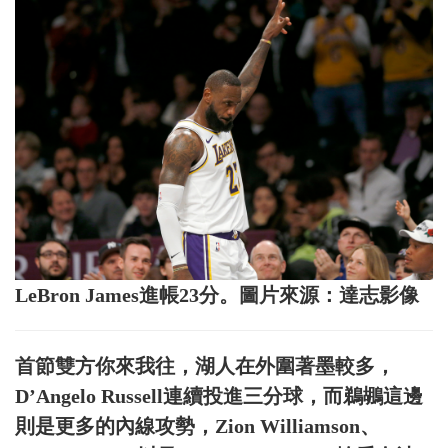
LeBron James進帳23分。圖片來源：達志影像
首節雙方你來我往，湖人在外圍著墨較多，
D’Angelo Russell連續投進三分球，而鵜鶘這邊
則是更多的內線攻勢，Zion Williamson、