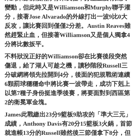
變動，但此時又是Williamson和Murphy聯手灌
分，接著Jose Alvarado的外線打出一波9比0大
反攻，讓比賽回到僅僅2分差。Austin Reaves雖
然趕緊止血，但接著Williamson又是個人獨拿4
分將比數扳平。
不料狀況正好的Williamson卻在比賽後段突然
傷退，給了湖人可趁之機，讀秒階段Russell三
分破網將領先拉開到4分，後面的犯規戰術連續
6顆罰球穩穩命中將比賽一波帶走，成功下剋上
以第7種子身份挺進季後賽，將要面對到西區第
2的衛冕軍金塊。
James此戰繳出23分9籃板9助攻的「準大三元」
成績，Anthony Davis有20分15籃板3火鍋，首節
就進帳13分的Russell雖然後三節僅拿下8分，但