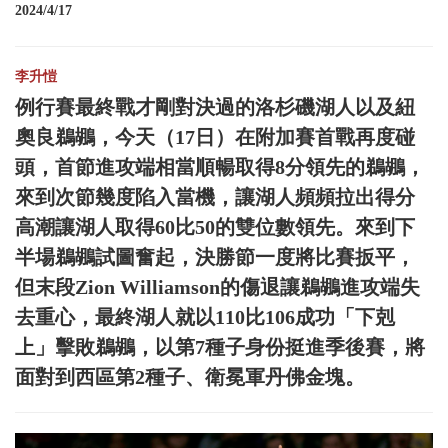
2024/4/17
李升愷
例行賽最終戰才剛對決過的洛杉磯湖人以及紐
奧良鵜鶘，今天（17日）在附加賽首戰再度碰
頭，首節進攻端相當順暢取得8分領先的鵜鶘，
來到次節幾度陷入當機，讓湖人頻頻拉出得分
高潮讓湖人取得60比50的雙位數領先。來到下
半場鵜鶘試圖奮起，決勝節一度將比賽扳平，
但末段Zion Williamson的傷退讓鵜鶘進攻端失
去重心，最終湖人就以110比106成功「下剋
上」擊敗鵜鶘，以第7種子身份挺進季後賽，將
面對到西區第2種子、衛冕軍丹佛金塊。