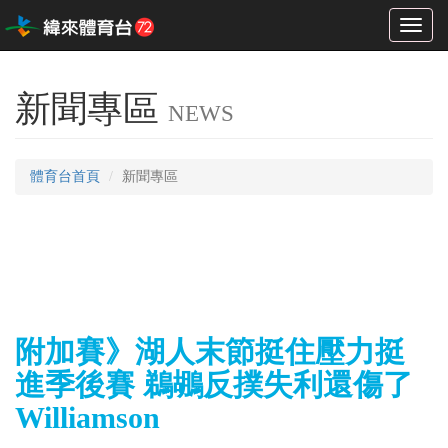
Toggl
naviga
新聞專區
NEWS
體育台首頁
新聞專區
附加賽》湖人末節挺住壓力挺
進季後賽 鵜鶘反撲失利還傷了
Williamson