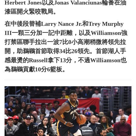
Herbert Jones以及Jonas Valanciunas輪番在油
漆區開火緊咬戰局。
在中後段替補Larry Nance Jr.和Trey Murphy
III一顆三分加一記中距離，以及Williamson強
打禁區聯手拉出一波7比0小高潮稍微將領先拉
開，助鵜鶘首節取得34比26領先。首節湖人手
感最燙的Russell拿下13分，不過Williamson也
為鵜鶘貢獻10分6籃板。