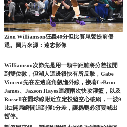
Zion Williamson狂轟40分但比賽尾聲提前傷
退。圖片來源：達志影像
Williamson次節先是用一顆中距離將分差拉開
到雙位數，但湖人這邊很快有所反擊，Gabe
Vincent先在左邊底角飆進外線，接著LeBron
James、Jaxson Hayes連續兩次快攻灌籃，以及
Russell在罰球線附近立定投籃空心破網，一波9
比2開局瞬間追到僅1分差，讓鵜鶘必須要喊出
暫停。