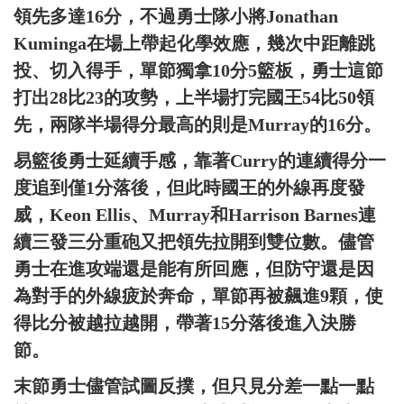
領先多達16分，不過勇士隊小將Jonathan
Kuminga在場上帶起化學效應，幾次中距離跳
投、切入得手，單節獨拿10分5籃板，勇士這節
打出28比23的攻勢，上半場打完國王54比50領
先，兩隊半場得分最高的則是Murray的16分。
易籃後勇士延續手感，靠著Curry的連續得分一
度追到僅1分落後，但此時國王的外線再度發
威，Keon Ellis、Murray和Harrison Barnes連
續三發三分重砲又把領先拉開到雙位數。儘管
勇士在進攻端還是能有所回應，但防守還是因
為對手的外線疲於奔命，單節再被飆進9顆，使
得比分被越拉越開，帶著15分落後進入決勝
節。
末節勇士儘管試圖反撲，但只見分差一點一點