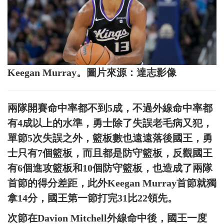
Keegan Murray。圖片來源：達志影像
兩隊開賽命中率都不到5成，不過外線命中率都
有4成以上的水準，勇士除了失誤老毛病又犯，
單節5次失誤之外，籃板數也遠遠落後國王，勇
士只有7個籃板，而且都是防守籃板，反觀國王
有6個進攻籃板和10個防守籃板，也造成了兩隊
首節的得分差距，此外Keegan Murray首節就獨
拿14分，國王第一節打完31比22領先。
次節在Davion Mitchell外線命中後，國王一度