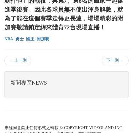
就打包」的戰役，與第7、第8名的贏家一起挺
進季後賽。因此各球員無不使出渾身解數，就
為了能在這個賽季走得更長遠，場場精彩的附
加賽敬請鎖定緯來體育72台現場直播！
NBA
勇士
國王
附加賽
← 上一則
下一則 →
新聞專區NEWS
未經同意禁止任何形式之轉載 © COPYRIGHT VIDEOLAND INC.