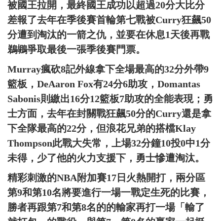
被國王拉開，最終國王成功以超過20分大比分
差報了去年在季後賽首輪第七戰被Curry狂飆50
分遭到淘汰的一箭之仇，並要在休息1天後再戰
鵜鶘爭取最後一張季後賽門票。
Murray瘋砍8記外線拿下全場最高的32分外帶9
籃板，DeAaron Fox有24分6助攻，Domantas
Sabonis則繳出16分12籃板7助攻的全能表現；勇
士方面，去年在封關戰狂飆50分的Curry還是拿
下全隊最高的22分，但浪花兄弟的搭檔Klay
Thompson此戰大失常，上場32分鐘10投0中1分
未得，少了他的火力支援下，勇士慘遭淘汰。
精彩刺激的NBA附加賽17日火熱開打，兩分區
第9和第10名將要進行一場一戰定生死的比賽，
勝者再跟第7和第8名的的輸家再打一場「輸了