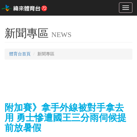
Toggl
naviga
新聞專區
NEWS
體育台首頁
新聞專區
附加賽》拿手外線被對手拿去
用 勇士慘遭國王三分雨伺候提
前放暑假