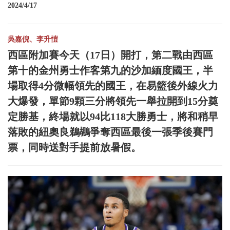
2024/4/17
吳嘉倪、李升愷
西區附加賽今天（17日）開打，第二戰由西區
第十的金州勇士作客第九的沙加緬度國王，半
場取得4分微幅領先的國王，在易籃後外線火力
大爆發，單節9顆三分將領先一舉拉開到15分奠
定勝基，終場就以94比118大勝勇士，將和稍早
落敗的紐奧良鵜鶘爭奪西區最後一張季後賽門
票，同時送對手提前放暑假。