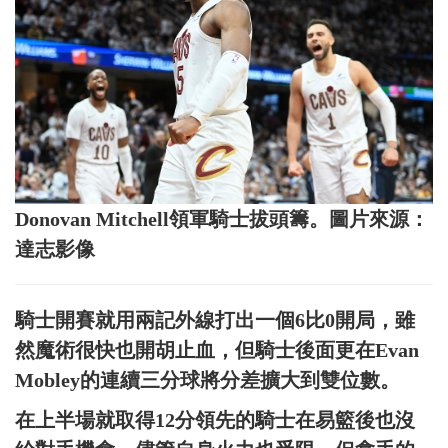
Donovan Mitchell領軍騎士拔頭籌。圖片來源：
達志影像
騎士開賽就用兩記外線打出一個6比0開局，雖
然魔術很快也開胡止血，但騎士後面更在Evan
Mobley的連續三分球將分差擴大到雙位數。
在上半場就取得12分領先的騎士在易籃後也沒