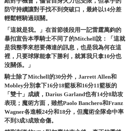
給對手機會，儘管自身火力也受限，但拿手的
防守持續讓對手找不到突破口，最終以14分差
輕鬆輕騎過頭關。
「這就是我。」在首節後段用一記雷霆萬鈞的
暴扣宣告本季騎士不同了的Mitchell說：「這就
是我整季來想要傳達的訊息，也是我為何在這
裡，只要球隊能拿下勝利，就算我只拿10分也
沒關係。」
騎士除了Mitchell的30分外，Jarrett Allen和
Mobley分別拿下16分18籃板和16分11籃板的
「雙十」成績，Darius Garland也有14分8助攻
表現；魔術方面，雖然Paolo Banchero和Franz
Wagner各進帳24分和18分，但魔術全隊命中率
不到3成3成致命傷。