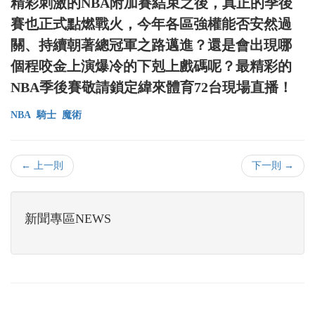
精彩刺激的NBA附加賽結束之後，真正的季後
賽也正式點燃戰火，今年各區強權能否安然過
關、持續朝著總冠軍之路邁進？還是會出現哪
個程咬金上演爆冷的下剋上戲碼呢？最精彩的
NBA季後賽敬請鎖定緯來體育72台現場直播！
NBA
騎士
魔術
← 上一則
下一則 →
新聞專區NEWS