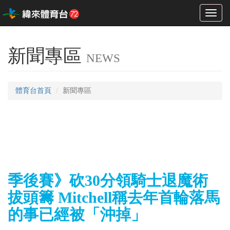
Toggl
naviga
新聞專區
NEWS
體育台首頁
新聞專區
季後賽》砍30分領騎士退魔術
拔頭籌 Mitchell稱去年首輪落馬
的事已經被「沖掉」