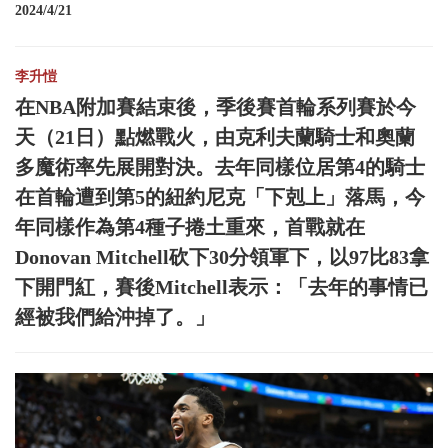
2024/4/21
李升愷
在NBA附加賽結束後，季後賽首輪系列賽於今
天（21日）點燃戰火，由克利夫蘭騎士和奧蘭
多魔術率先展開對決。去年同樣位居第4的騎士
在首輪遭到第5的紐約尼克「下剋上」落馬，今
年同樣作為第4種子捲土重來，首戰就在
Donovan Mitchell砍下30分領軍下，以97比83拿
下開門紅，賽後Mitchell表示：「去年的事情已
經被我們給沖掉了。」