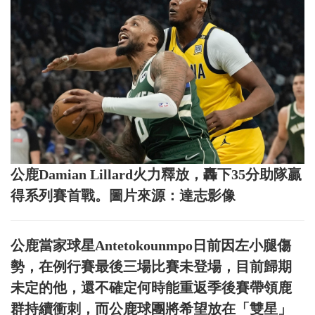
公鹿Damian Lillard火力釋放，轟下35分助隊贏
得系列賽首戰。圖片來源：達志影像
公鹿當家球星Antetokounmpo日前因左小腿傷
勢，在例行賽最後三場比賽未登場，目前歸期
未定的他，還不確定何時能重返季後賽帶領鹿
群持續衝刺，而公鹿球團將希望放在「雙星」