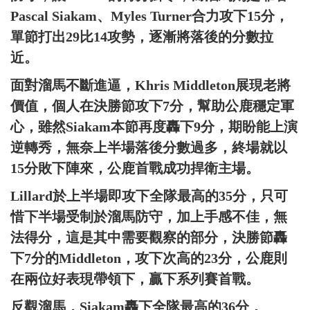
Pascal Siakam、Myles Turner合力攻下15分，
單節打出29比14攻勢，逐漸將落後的分數拉
近。
面對溜馬不斷進逼，Khris Middleton展現老將
價值，個人在決勝節攻下7分，幫助公鹿穩定軍
心，雖然Siakam本節再度轟下9分，期盼能上演
逆轉秀，無奈上半場落後分數過多，終場就以
15分敗下陣來，公鹿首戰成功捍衛主場。
Lillard於上半場即攻下全隊最高的35分，只可
惜下半場受制於溜馬防守，加上手感不佳，無
法得分，這是其中需要觀察的部分，決勝節轟
下7分的Middleton，攻下次高的23分，公鹿則
在兩位好表現帶領下，贏下系列賽首戰。
反觀溜馬，Siakam轟下全隊最高的36分，