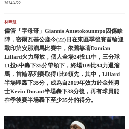
2024/4/22
林暐凱
儘管「字母哥」Giannis Antetokounmpo因傷缺
陣，密爾瓦基公鹿今(22)日在東區季後賽首輪迎
戰印第安那溜馬比賽中，依舊靠著Damian
Lillard火力釋放，個人全場24投11中，三分球
11投6中轟下35分帶領下，終場109比94力退溜
馬，首輪系列賽取得1比0領先，其中，Lillard
半場即轟下35分，成為自2019年效力於金州勇
士Kevin Durant半場轟下38分後，再有球員能
在季後賽半場轟下至少35分的得分。