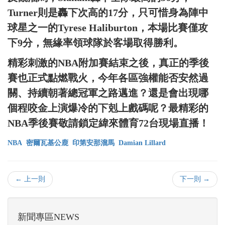
Turner則是轟下次高的17分，只可惜身為陣中
球星之一的Tyrese Haliburton，本場比賽僅攻
下9分，無緣率領球隊於客場取得勝利。
精彩刺激的NBA附加賽結束之後，真正的季後
賽也正式點燃戰火，今年各區強權能否安然過
關、持續朝著總冠軍之路邁進？還是會出現哪
個程咬金上演爆冷的下剋上戲碼呢？最精彩的
NBA季後賽敬請鎖定緯來體育72台現場直播！
NBA
密爾瓦基公鹿
印第安那溜馬
Damian Lillard
← 上一則
下一則 →
新聞專區NEWS