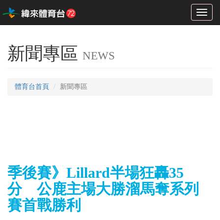
Toggl
naviga
新聞專區
NEWS
體育台首頁
新聞專區
季後賽》Lillard半場狂轟35
分 公鹿主場大勝溜馬奪系列
賽首戰勝利