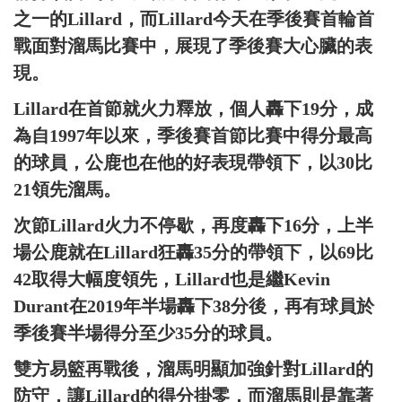
之一的Lillard，而Lillard今天在季後賽首輪首
戰面對溜馬比賽中，展現了季後賽大心臟的表
現。
Lillard在首節就火力釋放，個人轟下19分，成
為自1997年以來，季後賽首節比賽中得分最高
的球員，公鹿也在他的好表現帶領下，以30比
21領先溜馬。
次節Lillard火力不停歇，再度轟下16分，上半
場公鹿就在Lillard狂轟35分的帶領下，以69比
42取得大幅度領先，Lillard也是繼Kevin
Durant在2019年半場轟下38分後，再有球員於
季後賽半場得分至少35分的球員。
雙方易籃再戰後，溜馬明顯加強針對Lillard的
防守，讓Lillard的得分掛零，而溜馬則是靠著