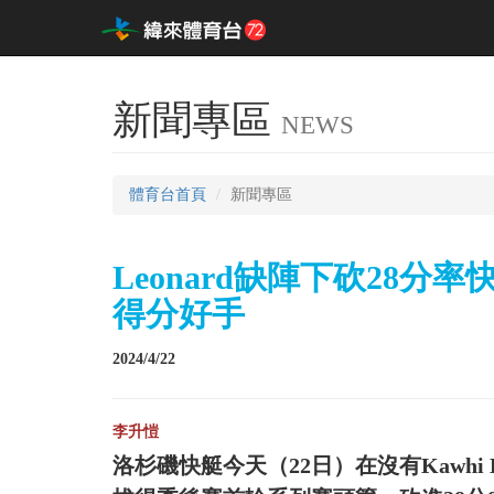
新聞專區
NEWS
體育台首頁
新聞專區
Leonard缺陣下砍28分率
得分好手
2024/4/22
李升愷
洛杉磯快艇今天（22日）在沒有Kawhi 