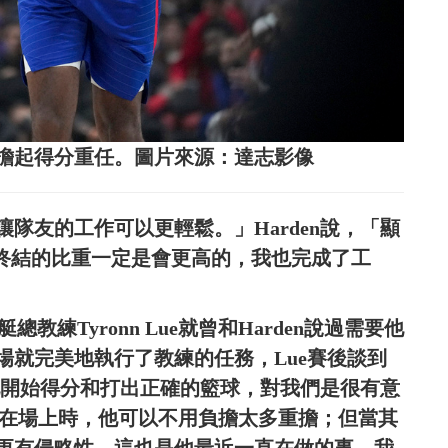
ard缺陣下擔起得分重任。圖片來源：達志影像
隊友的工作可以更輕鬆。」Harden說，「顯
端終結的比重一定是會更高的，我也完成了工
總教練Tyronn Lue就曾和Harden說過需要他
場就完美地執行了教練的任務，Lue賽後談到
當他開始得分和打出正確的籃球，對我們是很有意
orge都在場上時，他可以不用負擔太多重擔；但當其
更有侵略性，這也是他最近一直在做的事，我