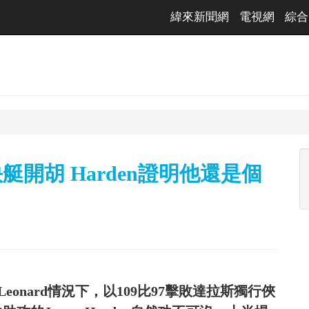
緯來新聞網
電視網
綜合
快艇開胡 Harden證明他還是個
Leonard情況下，以109比97擊敗達拉斯獨行俠