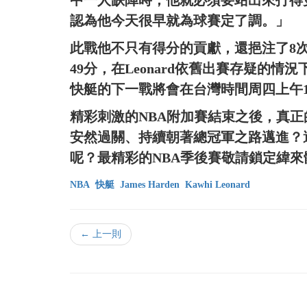
認為他今天很早就為球賽定了調。」
此戰他不只有得分的貢獻，還挹注了8次
49分，在Leonard依舊出賽存疑的情
快艇的下一戰將會在台灣時間周四上午
精彩刺激的NBA附加賽結束之後，真
安然過關、持續朝著總冠軍之路邁進？
呢？最精彩的NBA季後賽敬請鎖定緯來
NBA
快艇
James Harden
Kawhi Leonard
← 上一則