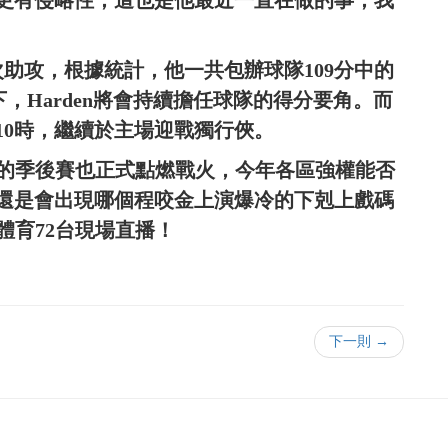
助攻，根據統計，他一共包辦球隊109分中的
況下，Harden將會持續擔任球隊的得分要角。而
10時，繼續於主場迎戰獨行俠。
正的季後賽也正式點燃戰火，今年各區強權能否
還是會出現哪個程咬金上演爆冷的下剋上戲碼
體育72台現場直播！
下一則 →