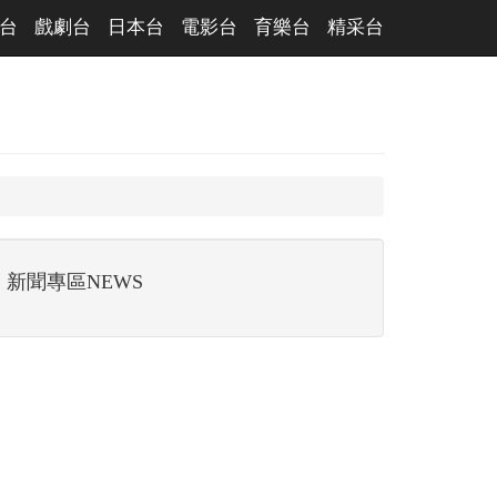
台
戲劇台
日本台
電影台
育樂台
精采台
新聞專區NEWS