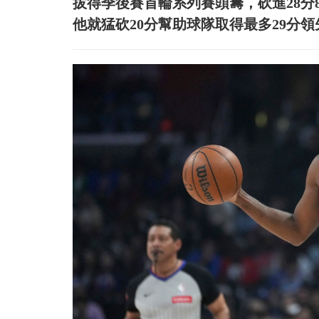
拔得季後賽首輪系列賽頭籌，砍進28分8助
他就猛砍20分幫助球隊取得最多29分