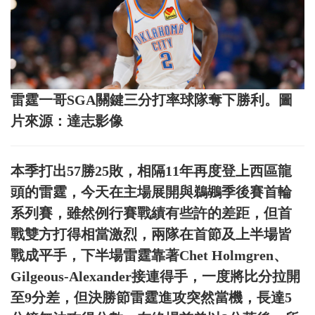
雷霆一哥SGA關鍵三分打率球隊奪下勝利。圖
片來源：達志影像
本季打出57勝25敗，相隔11年再度登上西區龍
頭的雷霆，今天在主場展開與鵜鶘季後賽首輪
系列賽，雖然例行賽戰績有些許的差距，但首
戰雙方打得相當激烈，兩隊在首節及上半場皆
戰成平手，下半場雷霆靠著Chet Holmgren、
Gilgeous-Alexander接連得手，一度將比分拉開
至9分差，但決勝節雷霆進攻突然當機，長達5