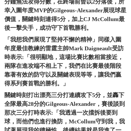
分鐘無法攻得分數，在終場前曾以2分落後，所
幸入圍年度MVP的Gilgeous-Alexander展現球星
價值，關鍵時刻連得5分，加上CJ McCollum最
後一擊失手，成功守下首戰勝利。
「我想我們展現了堅持不懈的精神」同樣入圍
年度最佳教練的雷霆主帥Mark Daigneault受訪
時表示:「很明顯地，這場比賽比數相當接近，
兩隊在進攻端不相上下，我們在比賽最後階段
靠著有效的防守以及關鍵表現等等，讓我們贏
得系列賽首戰的勝利。」
關鍵時刻打出漂亮三分打連續攻下5分，並轟下
全隊最高28分的Gilgeous-Alexander，賽後談到
那次三分打時表示:「我透過一次擋拆後要到
球，而他們也進行換防，McCollum守到我，我
試著展現我的積極性，後續結果就是我進了一