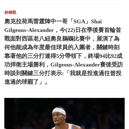
林暐凱
奧克拉荷馬雷霆陣中一哥「SGA」Shai
Gilgeous-Alexander，今(22)日在季後賽首輪首
戰面對西區老八紐奧良鵜鶘比賽中，展演了為
何他能成為年度最佳球員的入圍者，關鍵時刻
靠著他的三分打連得5分帶領下，終場94比92成
功捍衛主場勝利，Gilgeous-Alexander賽後受訪
時談到關鍵三分打表示:「我就是投進過往曾投
進過的球罷了」。