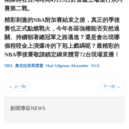
賽第二戰。
精彩刺激的NBA附加賽結束之後，真正的季後
賽也正式點燃戰火，今年各區強權能否安然過
關、持續朝著總冠軍之路邁進？還是會出現哪
個程咬金上演爆冷的下剋上戲碼呢？最精彩的
NBA季後賽敬請鎖定緯來體育72台現場直播！
NBA
奧克拉荷馬雷霆
Shai Gilgeous-Alexander
SGA
← 上一則
下一則 →
新聞專區NEWS