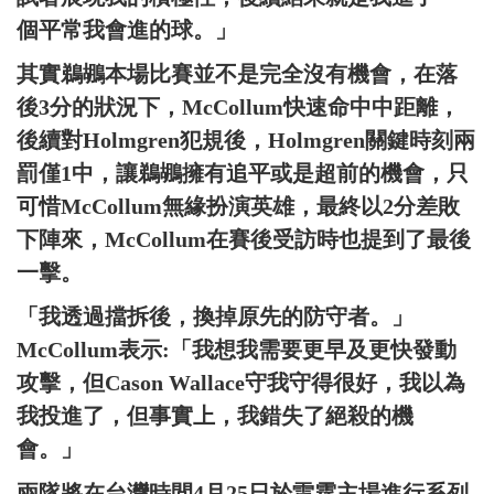
個平常我會進的球。」
其實鵜鶘本場比賽並不是完全沒有機會，在落
後3分的狀況下，McCollum快速命中中距離，
後續對Holmgren犯規後，Holmgren關鍵時刻兩
罰僅1中，讓鵜鶘擁有追平或是超前的機會，只
可惜McCollum無緣扮演英雄，最終以2分差敗
下陣來，McCollum在賽後受訪時也提到了最後
一擊。
「我透過擋拆後，換掉原先的防守者。」
McCollum表示:「我想我需要更早及更快發動
攻擊，但Cason Wallace守我守得很好，我以為
我投進了，但事實上，我錯失了絕殺的機
會。」
兩隊將在台灣時間4月25日於雷霆主場進行系列