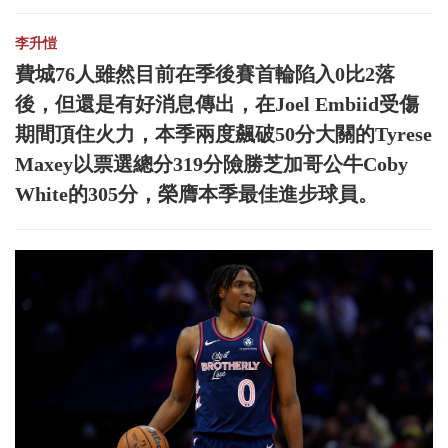
李升愷
費城76人雖然目前在季後賽首輪陷入0比2落
後，但還是有好消息傳出，在Joel Embiid受傷
期間頂住火力，本季兩度飆破50分大關的Tyrese
Maxey以票選總分319分險勝芝加哥公牛Coby
White的305分，榮膺本季最佳進步球員。