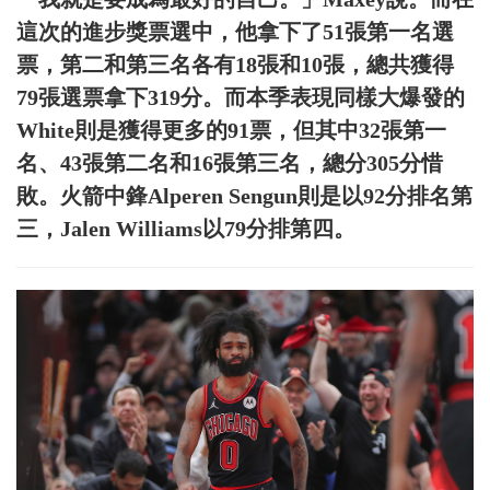
這次的進步獎票選中，他拿下了51張第一名選
票，第二和第三名各有18張和10張，總共獲得
79張選票拿下319分。而本季表現同樣大爆發的
White則是獲得更多的91票，但其中32張第一
名、43張第二名和16張第三名，總分305分惜
敗。火箭中鋒Alperen Sengun則是以92分排名第
三，Jalen Williams以79分排第四。