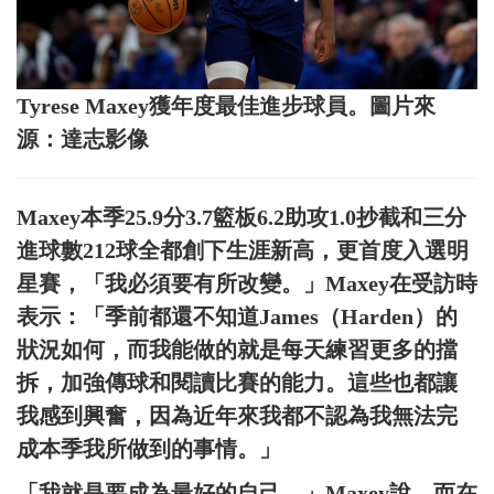
Tyrese Maxey獲年度最佳進步球員。圖片來
源：達志影像
Maxey本季25.9分3.7籃板6.2助攻1.0抄截和三分
進球數212球全都創下生涯新高，更首度入選明
星賽，「我必須要有所改變。」Maxey在受訪時
表示：「季前都還不知道James（Harden）的
狀況如何，而我能做的就是每天練習更多的擋
拆，加強傳球和閱讀比賽的能力。這些也都讓
我感到興奮，因為近年來我都不認為我無法完
成本季我所做到的事情。」
「我就是要成為最好的自己。」Maxey說。而在