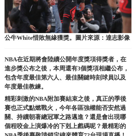
公牛White惜敗無緣獲獎。圖片來源：達志影像
NBA在近期將會陸續公開年度獎項得獎者，在
進步獎公布之後，本周還有3個獎項相繼公布，
包含年度最佳第六人、最佳關鍵時刻球員以及
年度最佳教練。
精彩刺激的NBA附加賽結束之後，真正的季後
賽也正式點燃戰火，今年各區強權能否安然過
關、持續朝著總冠軍之路邁進？還是會出現哪
個程咬金上演爆冷的下剋上戲碼呢？最精彩的
NBA季後賽敬請鎖定緯來體育72台現場直播！