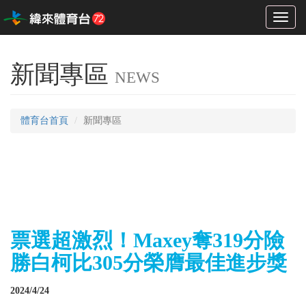
Toggl
naviga
新聞專區
NEWS
體育台首頁
新聞專區
票選超激烈！Maxey奪319分險
勝白柯比305分榮膺最佳進步獎
2024/4/24