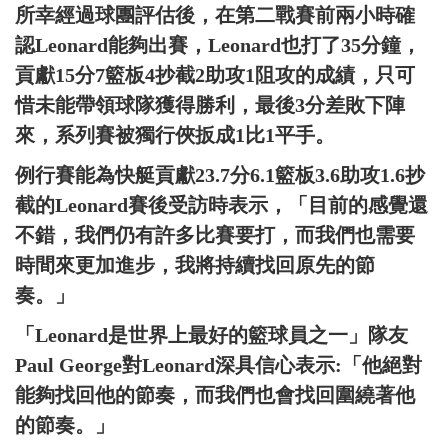
所幸經過球團評估後，在第二戰賽前兩小時確
認Leonard能夠出賽，Leonard也打了35分鐘，
貢獻15分7籃板4抄截2助攻1阻攻的成績，只可
惜未能帶領球隊獲得勝利，最後3分差敗下陣
來，系列賽被獨行俠扳成1比1平手。
例行賽能為快艇貢獻23.7分6.1籃板3.6助攻1.6抄
截的Leonard賽後受訪時表示，「目前的感覺還
不錯，我們仍有許多比賽要打，而我們也需要
時間來更加進步，我將持續找回原先的節
奏。」
「Leonard是世界上最好的籃球員之一」隊友
Paul George對Leonard深具信心表示:「他絕對
能夠找回他的節奏，而我們也會找回圍繞著他
的節奏。」