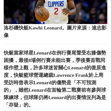
洛杉磯快艇Kawhi Leonard。圖片來源：達志影
像
快艇當家球星Leonard在例行賽尾聲受右膝傷勢
困擾，最後8場例行賽未能出賽，季後賽首戰同
樣作壁上觀，許多球迷皆關心Leonard的復原進
度，快艇籃球營運總裁Lawrence Frank於上周
受訪時曾表示Leonard的傷勢是「不可預測
的」，雖然Leonard在首輪第二戰賽前有參與球
隊練球，但球隊仍將Leonard的出賽情況列為是
「存疑」的。