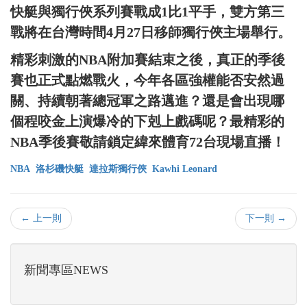
快艇與獨行俠系列賽戰成1比1平手，雙方第三
戰將在台灣時間4月27日移師獨行俠主場舉行。
精彩刺激的NBA附加賽結束之後，真正的季後
賽也正式點燃戰火，今年各區強權能否安然過
關、持續朝著總冠軍之路邁進？還是會出現哪
個程咬金上演爆冷的下剋上戲碼呢？最精彩的
NBA季後賽敬請鎖定緯來體育72台現場直播！
NBA
洛杉磯快艇
達拉斯獨行俠
Kawhi Leonard
← 上一則
下一則 →
新聞專區NEWS