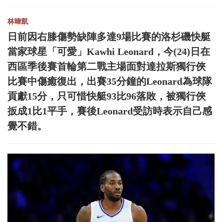
林暐凱
日前因右膝傷勢缺陣多達9場比賽的洛杉磯快艇
當家球星「可愛」Kawhi Leonard，今(24)日在
西區季後賽首輪第二戰主場面對達拉斯獨行俠
比賽中傷癒復出，出賽35分鐘的Leonard為球隊
貢獻15分，只可惜快艇93比96落敗，被獨行俠
扳成1比1平手，賽後Leonard受訪時表示自己感
覺不錯。