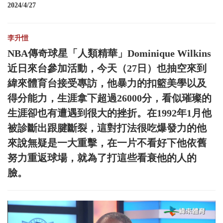
2024/4/27
李升愷
NBA傳奇球星「人類精華」Dominique Wilkins
近日來台參加活動，今天（27日）也抽空來到
緯來體育台接受專訪，他暴力的扣籃美學以及
得分能力，生涯拿下超過26000分，看似璀璨的
生涯卻也有遭遇到很大的挫折。在1992年1月他
被診斷出跟腱斷裂，這對打法很吃爆發力的他
來說無疑是一大重擊，在一片不看好下他依舊
努力重返球場，就為了打這些看衰他的人的
臉。