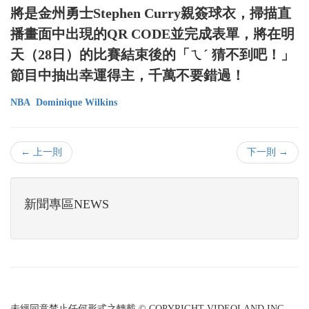
將是金州勇士Stephen Curry親簽球衣，掃描直
播畫面中出現的QR CODE並完成表單，將在明
天（28日）的比賽結束後的「ㄟˊ 猜不到吧！」
節目中抽出幸運得主，千萬不要錯過！
NBA
Dominique Wilkins
← 上一則
下一則 →
新聞專區NEWS
未經同意禁止任何形式之轉載 © COPYRIGHT VIDEOLAND INC.