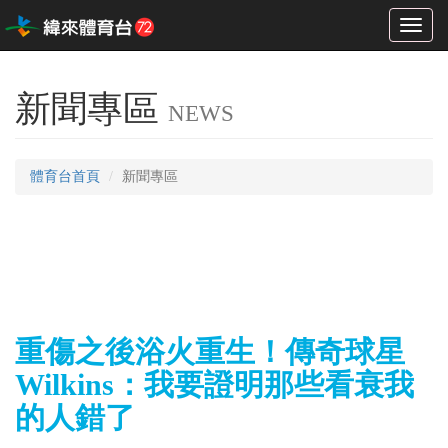
Toggl
naviga
新聞專區
NEWS
體育台首頁
新聞專區
重傷之後浴火重生！傳奇球星
Wilkins：我要證明那些看衰我
的人錯了