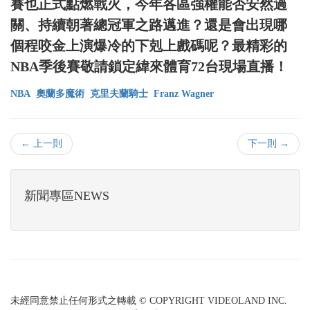
賽也正式點燃戰火，今年各區強權能否安然過
關、持續朝著總冠軍之路邁進？還是會出現哪
個程咬金上演爆冷的下剋上戲碼呢？最精彩的
NBA季後賽敬請鎖定緯來體育72台現場直播！
NBA
奧蘭多魔術
克里夫蘭騎士
Franz Wagner
← 上一則
下一則 →
新聞專區NEWS
未經同意禁止任何形式之轉載 © COPYRIGHT VIDEOLAND INC.