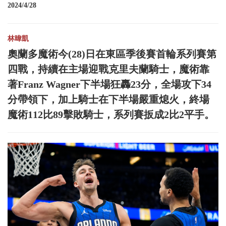
2024/4/28
林暐凱
奧蘭多魔術今(28)日在東區季後賽首輪系列賽第
四戰，持續在主場迎戰克里夫蘭騎士，魔術靠
著Franz Wagner下半場狂轟23分，全場攻下34
分帶領下，加上騎士在下半場嚴重熄火，終場
魔術112比89擊敗騎士，系列賽扳成2比2平手。