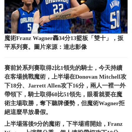
魔術Franz Wagner轟34分13籃板「雙十」，扳
平系列賽。圖片來源：達志影像
賽前於系列賽取得2比1領先的騎士，今天持續
在客場挑戰魔術，上半場在Donovan Mitchell攻
下18分、Jarrett Allen攻下16分，兩人一裡一外
帶領下，騎士取得60比51領先，眼看就要在魔
術主場取勝，奪下聽牌優勢，但魔術Wagner拒
絕這麼早放暑假。
上半場落後9分的魔術，下半場甫開始，Franz