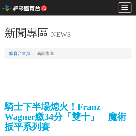
Toggl
naviga
新聞專區
NEWS
體育台首頁
新聞專區
騎士下半場熄火！Franz
Wagner繳34分「雙十」 魔術
扳平系列賽