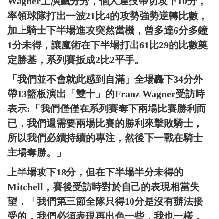
Wagner上演飆分秀，個人連投帶切攻下10分，
率領球隊打出一波21比4的攻勢強勢逆轉比數，
加上騎士下半場進攻突然當機，曾多達6分多鐘
1分未得，讓魔術在下半場打出61比29的比數奠
定勝基，系列賽扳成2比2平手。
「我們並不會就此感到自滿」全場轟下34分外
帶13籃板演出「雙十」的Franz Wagner受訪時
表示:「我們僅僅在系列賽奪下兩場比賽勝利而
已，我們還需要兩場比賽的勝利來擊敗騎士，
所以我們必續持續的專注，然後下一戰在騎士
主場奪勝。」
上半場攻下18分，但在下半場半分未得的
Mitchell，賽後受訪時對於自己的表現相當失
望，「我們第三節全隊只得10分是沒有辦法接
受的，我們必須表現再出色一些，我也一樣，