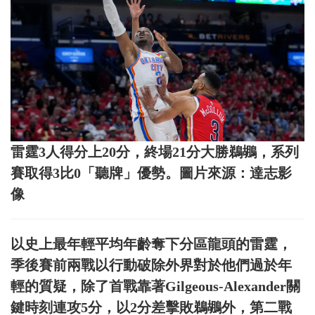
雷霆3人得分上20分，終場21分大勝鵜鶘，系列
賽取得3比0「聽牌」優勢。圖片來源：達志影
像
以史上最年輕平均年齡奪下分區龍頭的雷霆，
季後賽前兩戰以行動破除外界對於他們過於年
輕的質疑，除了首戰靠著Gilgeous-Alexander關
鍵時刻連攻5分，以2分差擊敗鵜鶘外，第二戰