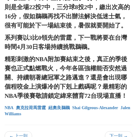
則是全場22投7中，三分球8投2中，繳出次高的
16分，假如鵜鶘再找不出辦法解決低迷士氣，
很有可能於下一場結束後，暑假就要開始了。
系列賽以3比0領先的雷霆，下一戰將要在台灣
時間4月30日客場持續挑戰鵜鶘。
精彩刺激的NBA附加賽結束之後，真正的季後
賽也正式點燃戰火，今年各區強權能否安然過
關、持續朝著總冠軍之路邁進？還是會出現哪
個程咬金上演爆冷的下剋上戲碼呢？最精彩的
NBA季後賽敬請鎖定緯來體育72台現場直播！
NBA
奧克拉荷馬雷霆
紐奧良鵜鶘
Shai Gilgeous-Alexander
Jalen
Williams
← 上一則
下一則 →