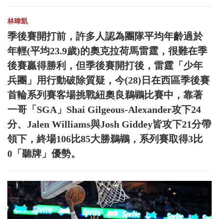
林暐凱
季後賽開打前，許多人認為團隊平均年齡過於
年輕(平均23.9歲)的奧克拉荷馬雷霆，很難在季
後賽贏得勝利，但季後賽開打後，雷霆「少年
兵團」用行動破除質疑，今(28)日在西區季後賽
首輪系列賽客場挑戰紐奧良鵜鶘比賽中，靠著
一哥「SGA」Shai Gilgeous-Alexander攻下24
分、Jalen Williams與Josh Giddey皆攻下21分帶
領下，終場106比85大勝鵜鶘，系列賽取得3比
0「聽牌」優勢。