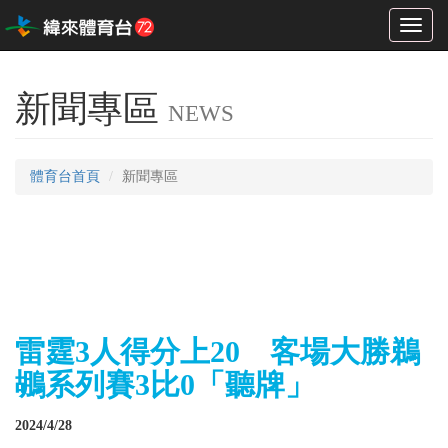
Toggl
naviga
新聞專區
NEWS
體育台首頁
新聞專區
雷霆3人得分上20 客場大勝鵜
鶘系列賽3比0「聽牌」
2024/4/28