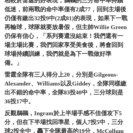
相較於雷霆的好表現，鵜鶘的三分命中率持續
低迷，前兩戰的命中率僅有2成77，回到主場後
仍僅有繳出32投9中(2成81)的表現，如果下一戰
再輸球，球隊就要放暑假，但主帥Willie Green
仍保有信心，「系列賽還沒結束！我們還有一
場主場比賽，我們回家享受美食後，將會回到
球場持續訓練，我們就是為下一戰做好準
備。」
雷霆全隊有三人得分上20，分別是Gilgeous-
Alexander、Williams以及Giddey，全隊同樣繳
出不錯的命中率，全隊83投40中，三分球則是
36投17中。
反觀鵜鶘，Ingram於上半場手感不佳僅攻下5
分，但在下半場找回準星，個人7投5中，三分
球2投全中，轟下全隊最高的19分，McCollum