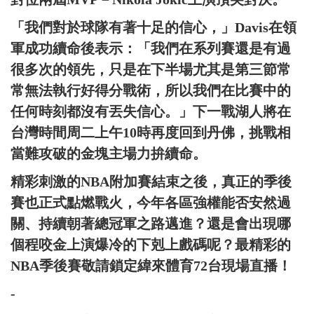
「我們對於球隊有著十足的信心，」Davis在領
軍成功續命後表示：「我們在系列賽還是有過
很多次的領先，只是在下半場尤其是第三節常
常無法執行好得分戰術，所以我們在比賽中的
任何時刻都沒有丟失信心。」下一戰湖人將在
台灣時間周二上午10時再度回到丹佛，挑戰相
當難攻破的金塊主場力拚續命。
精彩刺激的NBA附加賽結束之後，真正的季後
賽也正式點燃戰火，今年各區強權能否安然過
關、持續朝著總冠軍之路邁進？還是會出現哪
個程咬金上演爆冷的下剋上戲碼呢？最精彩的
NBA季後賽敬請鎖定緯來體育72台現場直播！
-