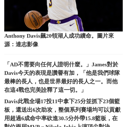
Anthony Davis飆20領湖人成功續命。圖片來
源：達志影像
「AD不需要向任何人證明什麼。」James對於
Davis今天的表現是讚譽有加，「他是我們球隊
最棒的長人，也是世界最好的長人之一。而他
在這4戰也完美詮釋了這一切。」
Davis此戰全場17投11中拿下25分並抓下23個籃
板，還送出6次助攻，整個系列賽場均可以貢獻
用超過6成命中率砍進30.5分外帶15.8籃板，在
對位兩屆MVP－Nikola Jokic上演頂尖對決。