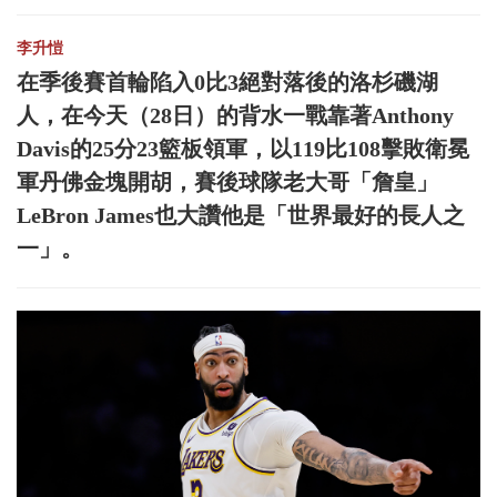
李升愷
在季後賽首輪陷入0比3絕對落後的洛杉磯湖
人，在今天（28日）的背水一戰靠著Anthony
Davis的25分23籃板領軍，以119比108擊敗衛冕
軍丹佛金塊開胡，賽後球隊老大哥「詹皇」
LeBron James也大讚他是「世界最好的長人之
一」。