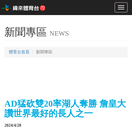
Toggl
naviga
新聞專區
NEWS
體育台首頁
新聞專區
AD猛砍雙20率湖人奪勝 詹皇大
讚世界最好的長人之一
2024/4/28