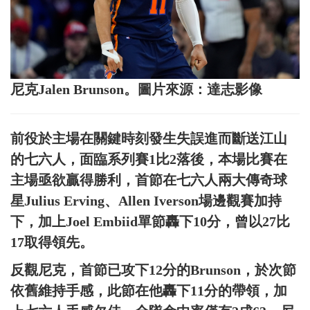
尼克Jalen Brunson。圖片來源：達志影像
前役於主場在關鍵時刻發生失誤進而斷送江山
的七六人，面臨系列賽1比2落後，本場比賽在
主場亟欲贏得勝利，首節在七六人兩大傳奇球
星Julius Erving、Allen Iverson場邊觀賽加持
下，加上Joel Embiid單節轟下10分，曾以27比
17取得領先。
反觀尼克，首節已攻下12分的Brunson，於次節
依舊維持手感，此節在他轟下11分的帶領，加