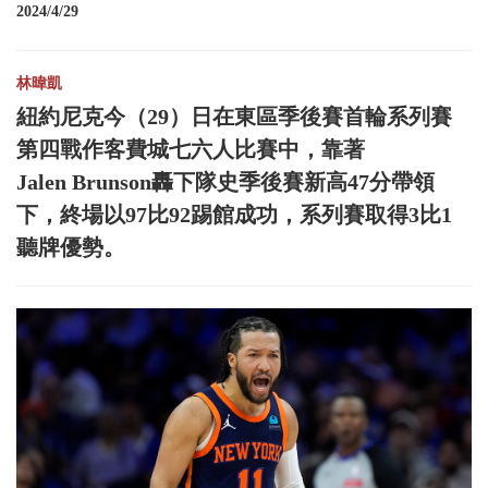
2024/4/29
林暐凱
紐約尼克今（29）日在東區季後賽首輪系列賽
第四戰作客費城七六人比賽中，靠著
Jalen Brunson轟下隊史季後賽新高47分帶領
下，終場以97比92踢館成功，系列賽取得3比1
聽牌優勢。