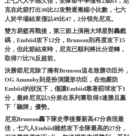
上七六人手感欠佳，全隊命中率僅有2成63，尼
克在此節打出30比22攻勢逐漸縮小比數，七六
人於半場結束僅以49比47，2分領先尼克。
雙方易籃再戰後，第三節上演兩大球星對轟戲
碼，Embiid攻下12分，Brunson則再度攻下15
分，但此節結束時，尼克已順利將比分逆轉，
取得77比76反超前。
決勝節尼克除了擁有Brunson這名致勝功臣外，
OG Anunoby則是扮演隱形功臣，在他嚴防
Embiid的狀況下，僅讓Embiid靠著罰球攻下1
分，最終尼克以5分差在系列賽取得3連勝且贏
下「聽牌」優勢。
尼克Brunson轟下隊史季後賽新高47分表現最
佳，七六人Embiid雖然攻下全隊最高的27分，