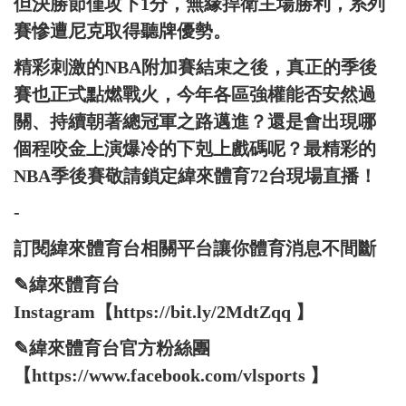
但決勝節僅攻下1分，無緣捍衛主場勝利，系列
賽慘遭尼克取得聽牌優勢。
精彩刺激的NBA附加賽結束之後，真正的季後
賽也正式點燃戰火，今年各區強權能否安然過
關、持續朝著總冠軍之路邁進？還是會出現哪
個程咬金上演爆冷的下剋上戲碼呢？最精彩的
NBA季後賽敬請鎖定緯來體育72台現場直播！
-
訂閱緯來體育台相關平台讓你體育消息不間斷
✎緯來體育台
Instagram【https://bit.ly/2MdtZqq 】
✎緯來體育台官方粉絲團
【https://www.facebook.com/vlsports 】