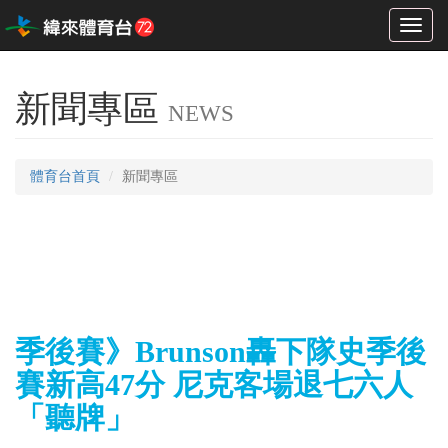
Toggl
naviga
新聞專區
NEWS
體育台首頁
新聞專區
季後賽》Brunson轟下隊史季後
賽新高47分 尼克客場退七六人
「聽牌」