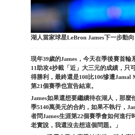
湖人當家球星LeBron James下一
現年39歲的James，今天在季後賽首
11助攻4抄截「近」大三元的成績，只可
得勝利，最終還是108比106慘遭Jamal
第21個賽季也宣告結束。
James如果還想要繼續待在湖人，那麼
季5140萬美元的合約，如果不執行，J
者問James生涯第22個賽季會如何進行
老實說，我還沒去想這個問題。」