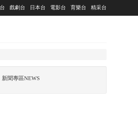
台
戲劇台
日本台
電影台
育樂台
精采台
新聞專區NEWS