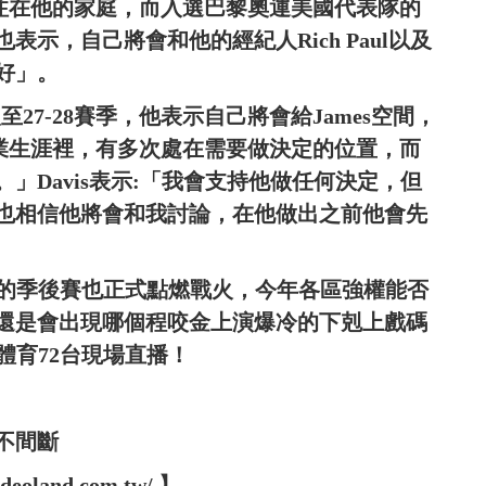
專注在他的家庭，而入選巴黎奧運美國代表隊的
示，自己將會和他的經紀人Rich Paul以及
好」。
湖人至27-28賽季，他表示自己將會給James空間，
職業生涯裡，有多次處在需要做決定的位置，而
」Davis表示:「我會支持他做任何決定，但
也相信他將會和我討論，在他做出之前他會先
正的季後賽也正式點燃戰火，今年各區強權能否
還是會出現哪個程咬金上演爆冷的下剋上戲碼
體育72台現場直播！
不間斷
oland.com.tw/ 】