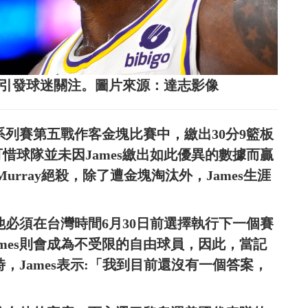
步動向引發球迷關注。圖片來源：達志影像
輪系列賽第五戰作客金塊比賽中，繳出30分9籃板
惜球隊並未因James繳出如此優異的數據而贏
 Murray絕殺，除了遭金塊淘汰外，James生涯
他必須在台灣時間6月30日前選擇執行下一個賽
ames則會成為不受限的自由球員，因此，當記
時，James表示:「我到目前還沒有一個答案，