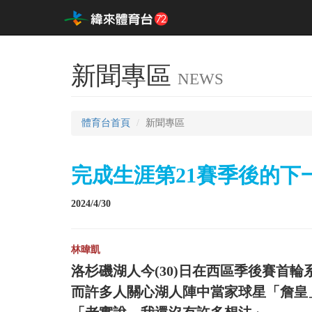
新聞專區
NEWS
體育台首頁
新聞專區
完成生涯第21賽季後的下
2024/4/30
林暐凱
洛杉磯湖人今(30)日在西區季後賽首
而許多人關心湖人陣中當家球星「詹皇」LeB