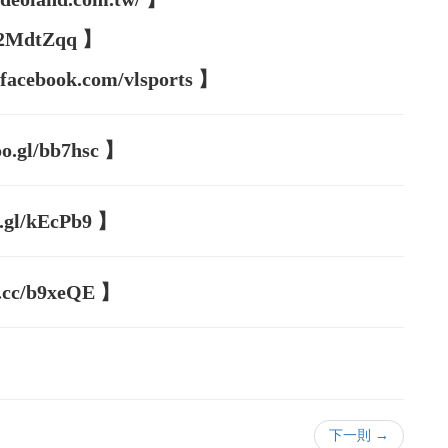
/2MdtZqq 】
book.com/vlsports 】
gl/bb7hsc 】
l/kEcPb9 】
cc/b9xeQE 】
下一則 →