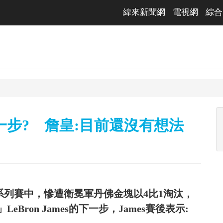
緯來新聞網
電視網
綜合
一步? 詹皇:目前還沒有想法
輪系列賽中，慘遭衛冕軍丹佛金塊以4比1淘汰，
ron James的下一步，James賽後表示: