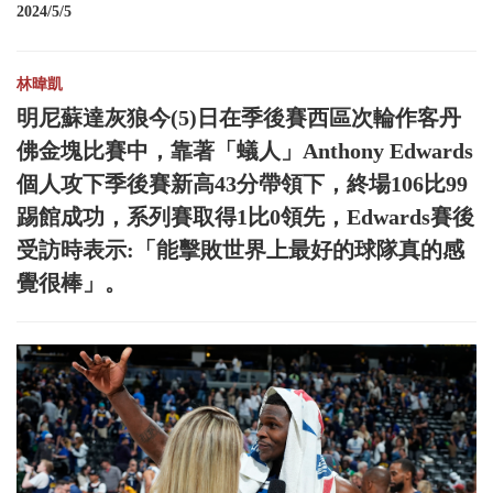
2024/5/5
林暐凱
明尼蘇達灰狼今(5)日在季後賽西區次輪作客丹
佛金塊比賽中，靠著「蟻人」Anthony Edwards
個人攻下季後賽新高43分帶領下，終場106比99
踢館成功，系列賽取得1比0領先，Edwards賽後
受訪時表示:「能擊敗世界上最好的球隊真的感
覺很棒」。