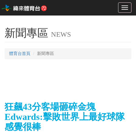
Toggl
naviga
新聞專區
NEWS
體育台首頁
新聞專區
狂飆43分客場砸碎金塊
Edwards:擊敗世界上最好球隊
感覺很棒