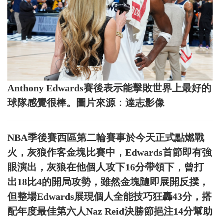
Anthony Edwards賽後表示能擊敗世界上最好的
球隊感覺很棒。圖片來源：達志影像
NBA季後賽西區第二輪賽事於今天正式點燃戰
火，灰狼作客金塊比賽中，Edwards首節即有強
眼演出，灰狼在他個人攻下16分帶領下，曾打
出18比4的開局攻勢，雖然金塊隨即展開反撲，
但整場Edwards展現個人全能技巧狂轟43分，搭
配年度最佳第六人Naz Reid決勝節挹注14分幫助