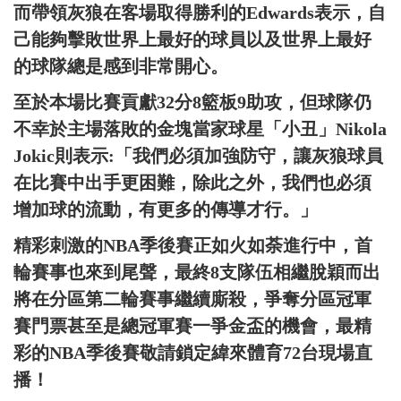
而帶領灰狼在客場取得勝利的Edwards表示，自
己能夠擊敗世界上最好的球員以及世界上最好
的球隊總是感到非常開心。
至於本場比賽貢獻32分8籃板9助攻，但球隊仍
不幸於主場落敗的金塊當家球星「小丑」Nikola
Jokic則表示:「我們必須加強防守，讓灰狼球員
在比賽中出手更困難，除此之外，我們也必須
增加球的流動，有更多的傳導才行。」
精彩刺激的NBA季後賽正如火如荼進行中，首
輪賽事也來到尾聲，最終8支隊伍相繼脫穎而出
將在分區第二輪賽事繼續廝殺，爭奪分區冠軍
賽門票甚至是總冠軍賽一爭金盃的機會，最精
彩的NBA季後賽敬請鎖定緯來體育72台現場直
播！