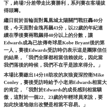
下，終場7分差帶走比賽勝利，系列賽在客場拔
得頭籌。
繼日前於首輪面對鳳凰城太陽關門戰狂轟40分
後，今天面對金塊再飆43分，以22歲的年紀連
續在季後賽兩戰飆得40分以上的分數，讓
Edwards成為已故傳奇球星Kobe Bryant後的第
一人，賽後Edwards受訪時仍表示這是團隊信任
的結果，「我們全隊都相當信賴彼此，因此當
我們落後的時候，我們不在乎是誰來得分。」
本場比賽繳出14分10助攻的灰狼資深控衛Mike
Conley，賽後受訪時給予小老弟Edwards相當大
的肯定，「我對於Edwards的成長感到相當驕
傲，這對於一個22、23歲的年輕球員來說，要
如此快速地做出改變是相當不容易。」