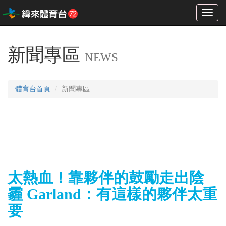
Toggl
naviga
新聞專區
NEWS
體育台首頁
新聞專區
太熱血！靠夥伴的鼓勵走出陰
霾 Garland：有這樣的夥伴太重
要