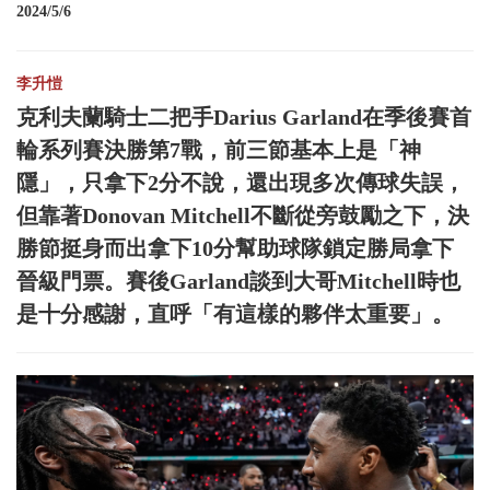
2024/5/6
李升愷
克利夫蘭騎士二把手Darius Garland在季後賽首
輪系列賽決勝第7戰，前三節基本上是「神
隱」，只拿下2分不說，還出現多次傳球失誤，
但靠著Donovan Mitchell不斷從旁鼓勵之下，決
勝節挺身而出拿下10分幫助球隊鎖定勝局拿下
晉級門票。賽後Garland談到大哥Mitchell時也
是十分感謝，直呼「有這樣的夥伴太重要」。