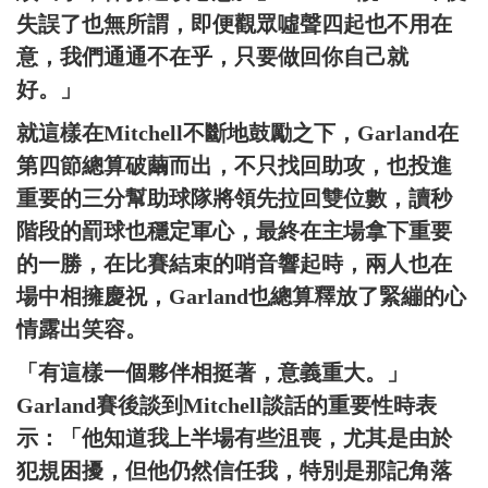
失誤了也無所謂，即便觀眾噓聲四起也不用在
意，我們通通不在乎，只要做回你自己就
好。」
就這樣在Mitchell不斷地鼓勵之下，Garland在
第四節總算破繭而出，不只找回助攻，也投進
重要的三分幫助球隊將領先拉回雙位數，讀秒
階段的罰球也穩定軍心，最終在主場拿下重要
的一勝，在比賽結束的哨音響起時，兩人也在
場中相擁慶祝，Garland也總算釋放了緊繃的心
情露出笑容。
「有這樣一個夥伴相挺著，意義重大。」
Garland賽後談到Mitchell談話的重要性時表
示：「他知道我上半場有些沮喪，尤其是由於
犯規困擾，但他仍然信任我，特別是那記角落