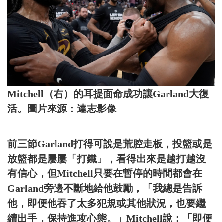
Mitchell（右）的耳提面命成功讓Garland大復
活。圖片來源：達志影像
前三節Garland打得可說是荒腔走板，投籃或是
放籃都是屢屢「打鐵」，看得出來是越打越沒
有信心，但Mitchell只要在暫停的時間都會在
Garland旁邊不斷地給他鼓勵，「我總是告訴
他，即便他吞了太多犯規或其他狀況，也要繼
續出手，保持進攻心態。」Mitchell說：「即便