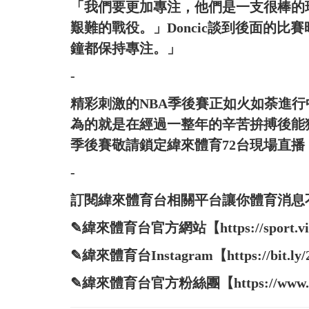
「我們要更加專注，他們是一支很棒的
艱難的戰役。」Doncic談到後面的比
鐘都保持專注。」
-
精彩刺激的NBA季後賽正如火如荼進
為的就是在經過一整年的辛苦拚搏後能
季後賽敬請鎖定緯來體育72台現場直播
-
訂閱緯來體育台相關平台讓你體育消息
✎緯來體育台官方網站【https://sport.vide
✎緯來體育台Instagram【https://bit.ly
✎緯來體育台官方粉絲團【https://www.face