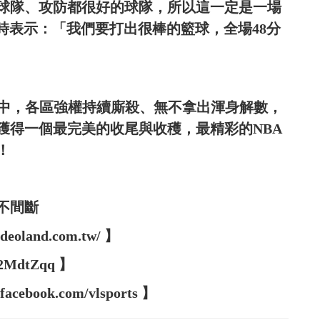
球隊、攻防都很好的球隊，所以這一定是一場
賽時表示：「我們要打出很棒的籃球，全場48分
行中，各區強權持續廝殺、無不拿出渾身解數，
獲得一個最完美的收尾與收穫，最精彩的NBA
！
不間斷
oland.com.tw/ 】
/2MdtZqq 】
book.com/vlsports 】