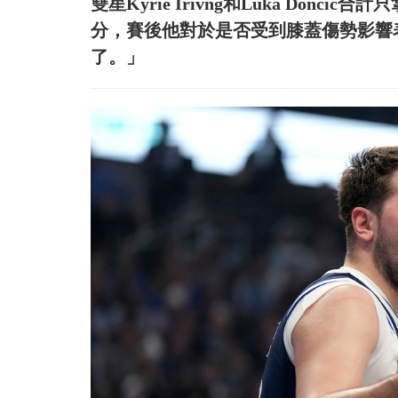
雙星Kyrie Irivng和Luka Doncic
分，賽後他對於是否受到膝蓋傷勢影響
了。」