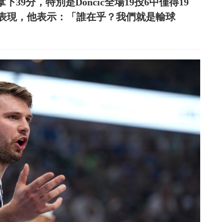
合計只拿下39分，特別是Doncic全場19投6中僅得19
表現，他表示：「誰在乎？我們就是輸球