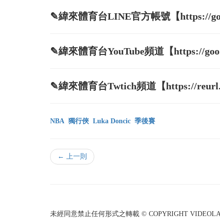
✎緯來體育台LINE官方帳號【https://goo.
✎緯來體育台YouTube頻道【https://goo.g
✎緯來體育台Twtich頻道【https://reurl.
NBA
獨行俠
Luka Doncic
季後賽
← 上一則
未經同意禁止任何形式之轉載 © COPYRIGHT VIDEOLAND I