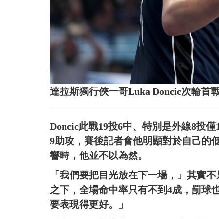
達拉斯獨行俠一哥Luka Doncic次
Doncic此戰19投6中、特別是外線8投
9助攻，賽後記者會他明顯對於自己的
響時，他並不以為然。
「我們要把目光放在下一場，」其實不只
之下，全場命中率只有不到4成，罰球
要表現得更好。」