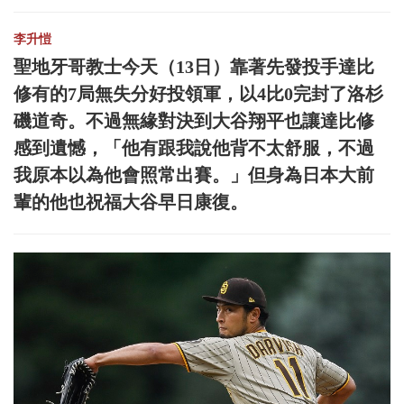
李升愷
聖地牙哥教士今天（13日）靠著先發投手達比
修有的7局無失分好投領軍，以4比0完封了洛杉
磯道奇。不過無緣對決到大谷翔平也讓達比修
感到遺憾，「他有跟我說他背不太舒服，不過
我原本以為他會照常出賽。」但身為日本大前
輩的他也祝福大谷早日康復。