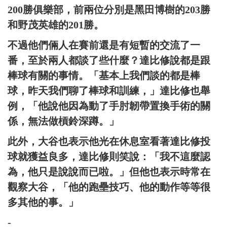
200勝俱樂部，前兩位分別是黑田博樹的203勝
和野茂英雄的201勝。
不過他們倆人在賽前還是有短暫的交流了一
番，至於兩人都談了些什麼？達比修說都是跟
棒球有關的事情。「基本上我們談的都是棒
球，昨天我們聊了棒球和訓練，」達比修也舉
例，「他說他因為動了手肘韌帶置換手術的關
係，無法做槓鈴深蹲。」
此外，大谷也表示他光在休息室看著達比修投
球就獲益良多，達比修則笑說：「我不這麼認
為，他只是說說而已啦。」但他也表示時常在
觀察大谷，「他的跑壘技巧、他的動作等等很
多其他的事。」
-