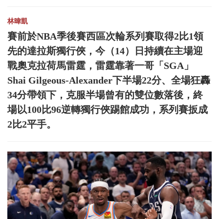
林暐凱
賽前於NBA季後賽西區次輪系列賽取得2比1領
先的達拉斯獨行俠，今（14）日持續在主場迎
戰奧克拉荷馬雷霆，雷霆靠著一哥「SGA」
Shai Gilgeous-Alexander下半場22分、全場狂轟
34分帶領下，克服半場曾有的雙位數落後，終
場以100比96逆轉獨行俠踢館成功，系列賽扳成
2比2平手。