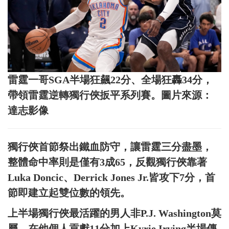
雷霆一哥SGA半場狂飆22分、全場狂轟34分，
帶領雷霆逆轉獨行俠扳平系列賽。圖片來源：
達志影像
獨行俠首節祭出鐵血防守，讓雷霆三分盡墨，
整體命中率則是僅有3成65，反觀獨行俠靠著
Luka Doncic、Derrick Jones Jr.皆攻下7分，首
節即建立起雙位數的領先。
上半場獨行俠最活躍的男人非P.J. Washington莫
屬，在他個人貢獻11分加上Kyrie Irving半場傳