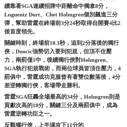
續靠著SGA連續招牌中距離命中獨拿8分，
Luguentz Dort、Chet Holmgren個別飆進三分
彈，幫助雷霆在終場前3分24秒取得自開賽4比2
後首度領先。
關鍵時刻，終場前10.1秒，追到2分落後的獨行
俠，Doncic強勢切入要到犯規，但頂不住壓
力，兩罰僅1中，後續獨行俠對Holmgren、
SGA執行犯規戰術，而兩位球員皆頂住壓力，4
罰俱中，雷霆成功克服曾有著雙位數落後，4分
差逆轉獨行俠，客場帶走勝利。
雷霆SGA狂轟全場最高的34分，Holmgren則是
貢獻次高的18分，關鍵三分及兩罰俱中，成為
雷霆逆轉功臣之一。
反觀獨行俠，上半場攻下11分的