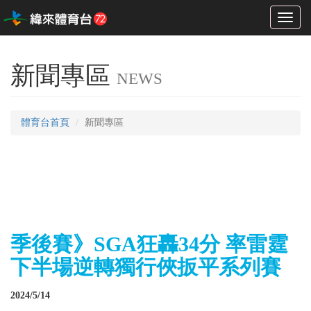
Toggl
naviga
新聞專區
NEWS
體育台首頁
新聞專區
季後賽》SGA狂轟34分 率雷霆
下半場逆轉獨行俠扳平系列賽
2024/5/14