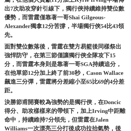
出7次助攻穿針引線下，獨行俠持續維持雙位數
優勢，而雷霆僅靠著一哥Shai Gilgeous-
Alexander獨拿12分苦撐，半場獨行俠54比43領
先。
面對雙位數落後，雷霆在雙方易籃後同樣祭出
強悍防守，在第三節僅讓獨行俠全隊攻下15
分，而雷霆本身則是靠著一哥SGA持續追分，
在他單節12分加上終了前30秒，Cason Wallace
飆進三分彈，雷霆將分差縮小至65比69的4分差
距。
決勝節甫開賽較為強勢的是獨行俠，在Doncic
得分、助攻樣樣來的帶領下，加上Irving中距離
命中，持續維持7分領先，但雷霆在Jalen
Williams一次漂亮三分打後成功拉抬氣勢，後