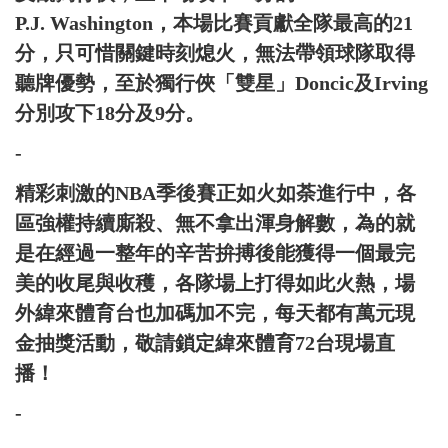
P.J. Washington，本場比賽貢獻全隊最高的21
分，只可惜關鍵時刻熄火，無法帶領球隊取得
聽牌優勢，至於獨行俠「雙星」Doncic及Irving
分別攻下18分及9分。
-
精彩刺激的NBA季後賽正如火如荼進行中，各
區強權持續廝殺、無不拿出渾身解數，為的就
是在經過一整年的辛苦拚搏後能獲得一個最完
美的收尾與收穫，各隊場上打得如此火熱，場
外緯來體育台也加碼加不完，每天都有萬元現
金抽獎活動，敬請鎖定緯來體育72台現場直
播！
-