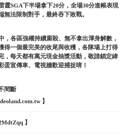
10籃板；雷霆SGA下半場拿下20分，全場30分進帳表現
端無法限制對手，最終吞下敗戰。
行中，各區強權持續廝殺、無不拿出渾身解數，
獲得一個最完美的收尾與收穫，各隊場上打得
完，每天都有萬元現金抽獎活動，敬請鎖定緯
有彩蛋宣傳車、電視牆歡迎捕捉唷！
不間斷
oland.com.tw 】
/2MdtZqq 】