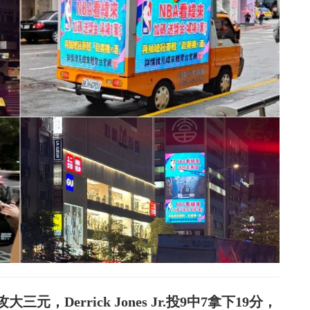
三元，Derrick Jones Jr.投9中7拿下19分，