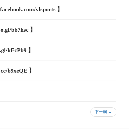
book.com/vlsports 】
gl/bb7hsc 】
l/kEcPb9 】
cc/b9xeQE 】
下一則 →