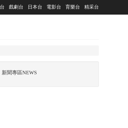
台
戲劇台
日本台
電影台
育樂台
精采台
新聞專區NEWS