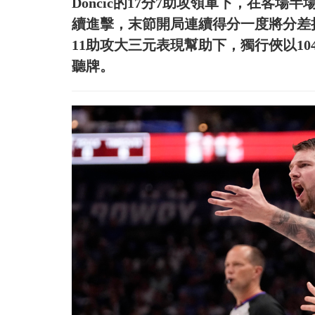
Doncic的17分7助攻領軍下，在客場半
續進擊，末節開局連續得分一度將分差拉開到
11助攻大三元表現幫助下，獨行俠以10
聽牌。