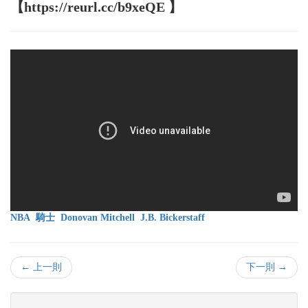
【https://reurl.cc/b9xeQE 】
NBA
騎士
Donovan Mitchell
J.B. Bickerstaff
← 上一則
下一則 →