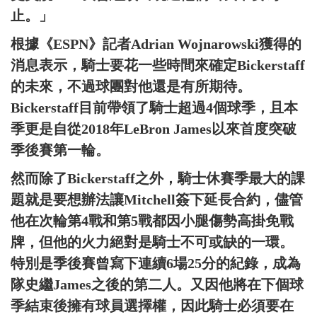
止。」
根據《ESPN》記者Adrian Wojnarowski獲得的
消息表示，騎士要花一些時間來確定Bickerstaff
的未來，不過球團對他還是有所期待。
Bickerstaff目前帶領了騎士超過4個球季，且本
季更是自從2018年LeBron James以來首度突破
季後賽第一輪。
然而除了Bickerstaff之外，騎士休賽季最大的課
題就是要想辦法讓Mitchell簽下延長合約，儘管
他在次輪第4戰和第5戰都因小腿傷勢高掛免戰
牌，但他的火力絕對是騎士不可或缺的一環。
特別是季後賽曾寫下連續6場25分的紀錄，成為
隊史繼James之後的第二人。又因他將在下個球
季結束後擁有球員選擇權，因此騎士必須要在