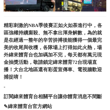
精彩刺激的NBA季後賽正如火如荼進行中，各
區強權持續廝殺、無不拿出渾身解數，為的就
是在經過一整年的辛苦拚搏後能獲得一個最完
美的收尾與收穫，各隊場上打得如此火熱，場
外緯來體育台也加碼加不完，每天都有萬元現
金抽獎活動，敬請鎖定緯來體育72台現場直
播！大台北地區還有彩蛋宣傳車、電視牆歡迎
捕捉唷！
-
訂閱緯來體育台相關平台讓你體育消息不間斷
✎緯來體育台官方網站