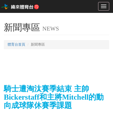
Toggl
naviga
新聞專區
NEWS
體育台首頁
新聞專區
騎士遭淘汰賽季結束 主帥
Bickerstaff和主將Mitchell的動
向成球隊休賽季課題