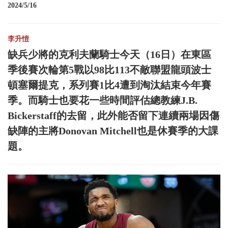
2024/5/16
李升愷
缺兵少將的克利夫蘭騎士今天（16日）在東區
季後賽次輪第5戰以98比113不敵聯盟龍頭波士
頓塞爾提克，系列賽1比4遭到淘汰結束今年賽
季。而騎士也要花一些時間評估總教練J.B.
Bickerstaff的去留，此外能否留下連續兩場因傷
缺陣的主將Donovan Mitchell也是休賽季的大課
題。