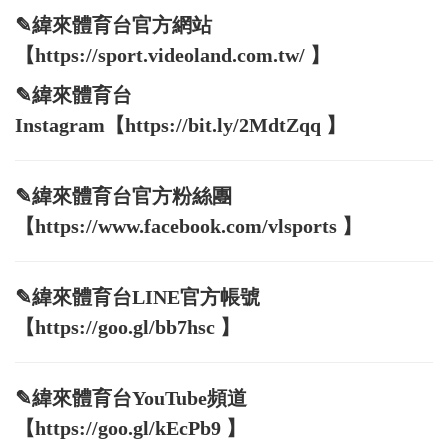
✎緯來體育台官方網站
【https://sport.videoland.com.tw/ 】
✎緯來體育台
Instagram【https://bit.ly/2MdtZqq 】
✎緯來體育台官方粉絲團
【https://www.facebook.com/vlsports 】
✎緯來體育台LINE官方帳號
【https://goo.gl/bb7hsc 】
✎緯來體育台YouTube頻道
【https://goo.gl/kEcPb9 】