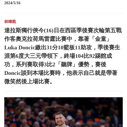
2024/5/16
林暐凱
達拉斯獨行俠今(16)日在西區季後賽次輪第五戰
作客奧克拉荷馬雷霆比賽中，靠著「金童」
Luka Doncic繳出31分10籃板11助攻，季後賽生
涯第6度大三元帶領下，終場104比92踢館成
功，系列賽取得3比2「聽牌」優勢，賽後
Doncic談到本場比賽時，他表示自己就是帶著
微笑然後上場比賽。