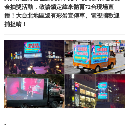
金抽獎活動，敬請鎖定緯來體育72台現場直
播！大台北地區還有彩蛋宣傳車、電視牆歡迎
捕捉唷！
-