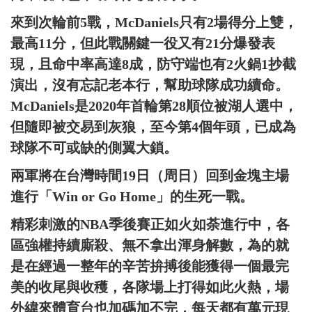
來到次輪前5戰，McDaniels只有2場得分上雙，
最高11分，但此戰關鍵一役又有21分爆發表
現，且命中率高達8成，防守端也有2火鍋1抄截
演出，沒有忘記老本行，幫助球隊成功續命。
McDaniels是2020年首輪第28順位被湖人選中，
但隨即被交易到灰狼，至今第4個年頭，已成為
球隊不可或缺的側翼大鎖。
兩軍將在台灣時間19日（周日）回到金塊主場
進行「Win or Go Home」的生死一戰。
精彩刺激的NBA季後賽正如火如荼進行中，各
區強權持續廝殺、無不拿出渾身解數，為的就
是在經過一整年的辛苦拚搏後能獲得一個最完
美的收尾與收穫，各隊場上打得如此火熱，場
外緯來體育台也加碼加不完，每天都有萬元現