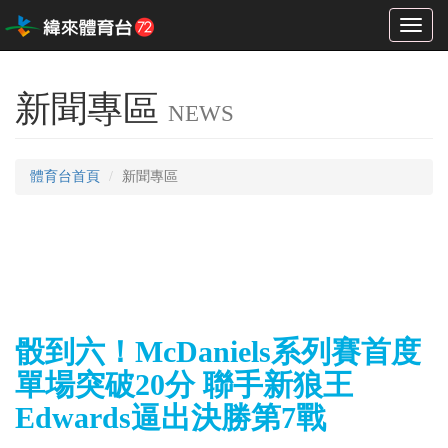
Toggl
naviga
新聞專區
NEWS
體育台首頁
新聞專區
骰到六！McDaniels系列賽首度
單場突破20分 聯手新狼王
Edwards逼出決勝第7戰