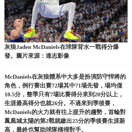
灰狼Jaden McDaniels在球隊背水一戰得分爆
發。圖片來源：達志影像
McDaniels在灰狼體系中大多是扮演防守悍將的
角色，例行賽出賽72場其中71場先發，場均僅
10.5分，整季只有7場比賽得分來到20分以上，
生涯最高得分也就26分。不過來到季後賽，
McDaniels的火力就有往上提升的趨勢，首輪對
鳳凰城太陽的第2戰就繳出25分的季後賽生涯新
高，最終也幫助球隊橫掃對手。