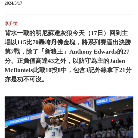
2024/5/17
李升愷
背水一戰的明尼蘇達灰狼今天（17日）回到主
場以115比70轟垮丹佛金塊，將系列賽逼出決勝
第7戰，除了「新狼王」Anthony Edwards的27
分、正負值高達43之外，以防守為主的Jaden
McDaniels此戰10投8中，包含3記外線拿下21分
亦是功不可沒。