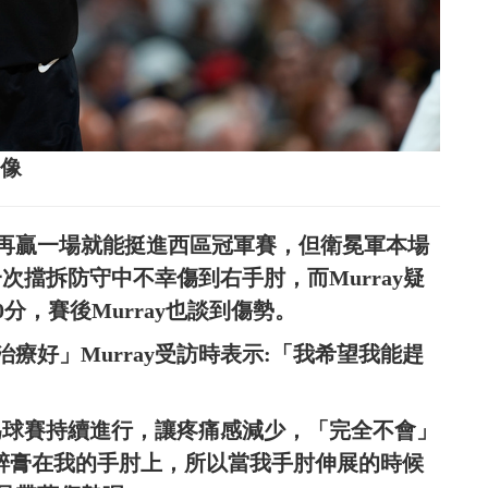
影像
要再贏一場就能挺進西區冠軍賽，但衛冕軍本場
一次擋拆防守中不幸傷到右手肘，而Murray疑
分，賽後Murray也談到傷勢。
療好」Murray受訪時表示:「我希望我能趕
因為球賽持續進行，讓疼痛感減少，「完全不會」
些麻醉膏在我的手肘上，所以當我手肘伸展的時候