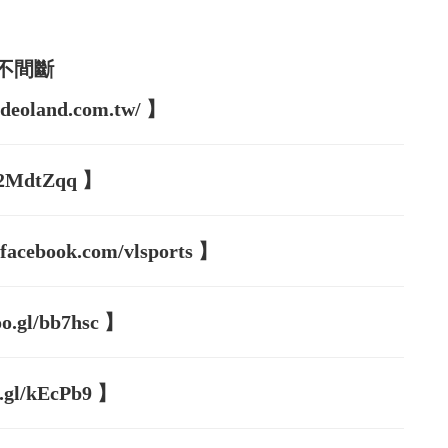
不間斷
oland.com.tw/ 】
/2MdtZqq 】
book.com/vlsports 】
gl/bb7hsc 】
l/kEcPb9 】