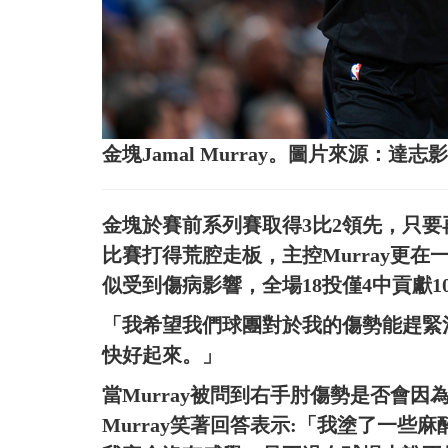
金塊Jamal Murray。圖片來源：達志
金塊於賽前系列賽取得3比2領先，只
比賽打得荒腔走板，主控Murray更在
似受到傷病影響，全場18投僅4中貢獻10
「我希望我們球團對於我的傷勢能趕緊治
快好起來。」
當Murray被問到右手肘傷勢是否會
Murray笑著回答表示:「我塗了一