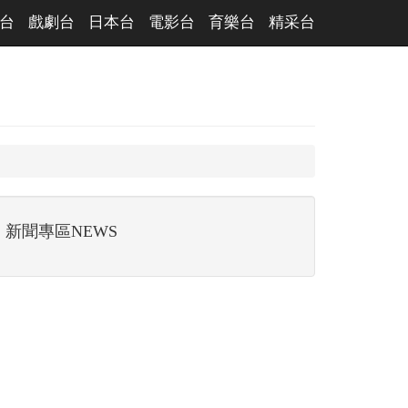
台
戲劇台
日本台
電影台
育樂台
精采台
新聞專區NEWS