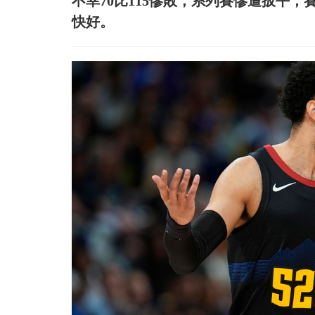
不幸70比115慘敗，系列賽慘遭扳平，
快好。