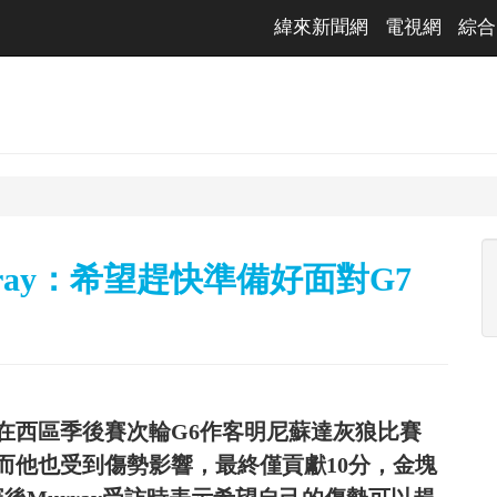
緯來新聞網
電視網
綜合
ray：希望趕快準備好面對G7
17)日在西區季後賽次輪G6作客明尼蘇達灰狼比賽
而他也受到傷勢影響，最終僅貢獻10分，金塊