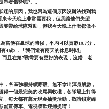
是帶著傷勢呢?」。
低迷的原因，我也因為這個原因沒辦法找到我
球隊看來今天晚上非常需要我，但我讓他們失望
我能帶給球隊幫助，但我今天晚上什麼都做不
因為當他在贏球的時候，平均可以貢獻19.7分，
有4成2，「我們還有兩天的休息時間」
己，而且在第7戰需要有更好的表現，沒錯，老
行中，各區強權持續廝殺、無不拿出渾身解數，
獲得一個最完美的收尾與收穫，各隊場上打得
完，每天都有萬元現金抽獎活動，敬請鎖定緯
有彩蛋宣傳車、電視牆歡迎捕捉唷！