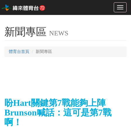
Toggl
naviga
新聞專區
NEWS
體育台首頁
新聞專區
盼Hart關鍵第7戰能夠上陣
Brunson喊話：這可是第7戰
啊！