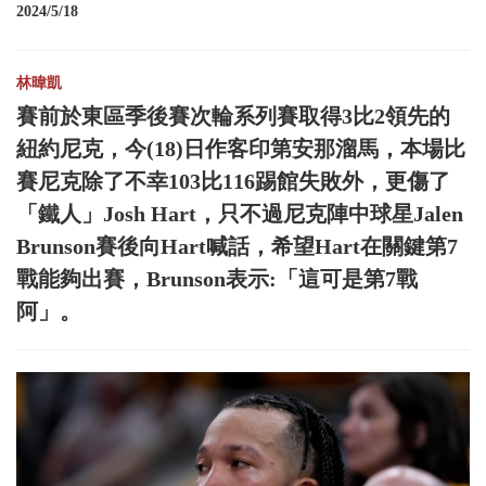
2024/5/18
林暐凱
賽前於東區季後賽次輪系列賽取得3比2領先的
紐約尼克，今(18)日作客印第安那溜馬，本場比
賽尼克除了不幸103比116踢館失敗外，更傷了
「鐵人」Josh Hart，只不過尼克陣中球星Jalen
Brunson賽後向Hart喊話，希望Hart在關鍵第7
戰能夠出賽，Brunson表示:「這可是第7戰
阿」。