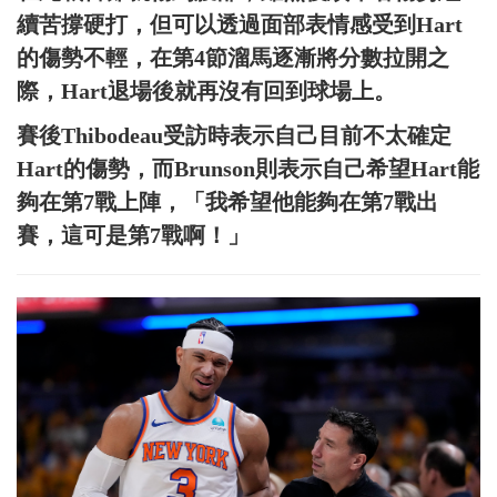
續苦撐硬打，但可以透過面部表情感受到Hart
的傷勢不輕，在第4節溜馬逐漸將分數拉開之
際，Hart退場後就再沒有回到球場上。
賽後Thibodeau受訪時表示自己目前不太確定
Hart的傷勢，而Brunson則表示自己希望Hart能
夠在第7戰上陣，「我希望他能夠在第7戰出
賽，這可是第7戰啊！」