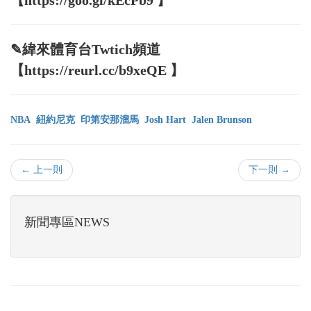
✎緯來體育台Twtich頻道
【https://reurl.cc/b9xeQE 】
NBA
紐約尼克
印第安那溜馬
Josh Hart
Jalen Brunson
← 上一則
下一則 →
新聞專區NEWS