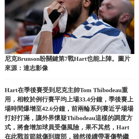
尼克Brunson盼關鍵第7戰Hart也能上陣。圖片
來源：達志影像
Hart在季後賽受到尼克主帥Tom Thibodeau重
用，相較於例行賽平均上場33.4分鐘，季後賽上
場時間爆增至42.6分鐘，前兩輪系列賽近乎場場
打好打滿，讓外界懷疑Thibodeau這樣的調度方
式，將會增加球員受傷風險，果不其然，Hart
在此戰首節就傷到腹部，雖然後續帶著傷勢繼