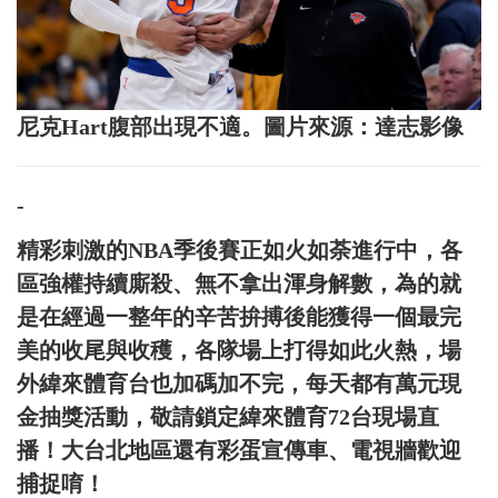
尼克Hart腹部出現不適。圖片來源：達志影像
-
精彩刺激的NBA季後賽正如火如荼進行中，各
區強權持續廝殺、無不拿出渾身解數，為的就
是在經過一整年的辛苦拚搏後能獲得一個最完
美的收尾與收穫，各隊場上打得如此火熱，場
外緯來體育台也加碼加不完，每天都有萬元現
金抽獎活動，敬請鎖定緯來體育72台現場直
播！大台北地區還有彩蛋宣傳車、電視牆歡迎
捕捉唷！