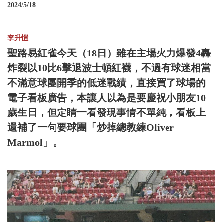
2024/5/18
李升愷
聖路易紅雀今天（18日）雖在主場火力爆發4轟
炸裂以10比6擊退波士頓紅襪，不過有球迷相當
不滿意球團開季的低迷戰績，直接買了球場的
電子看板廣告，本讓人以為是要慶祝小朋友10
歲生日，但定睛一看發現事情不單純，看板上
還補了一句要球團「炒掉總教練Oliver
Marmol」。