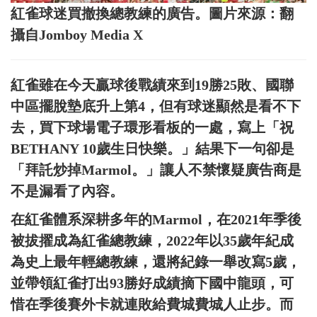
紅雀球迷買撤換總教練的廣告。圖片來源：翻
攝自Jomboy Media X
紅雀雖在今天贏球後戰績來到19勝25敗、國聯
中區擺脫墊底升上第4，但有球迷顯然是看不下
去，買下球場電子環形看板的一處，寫上「祝
BETHANY 10歲生日快樂。」結果下一句卻是
「拜託炒掉Marmol。」讓人不禁懷疑廣告商是
不是漏看了內容。
在紅雀體系深耕多年的Marmol，在2021年季後
被拔擢成為紅雀總教練，2022年以35歲年紀成
為史上最年輕總教練，還將紀錄一舉改寫5歲，
並帶領紅雀打出93勝好成績摘下國中龍頭，可
惜在季後賽外卡就連敗給費城費城人止步。而