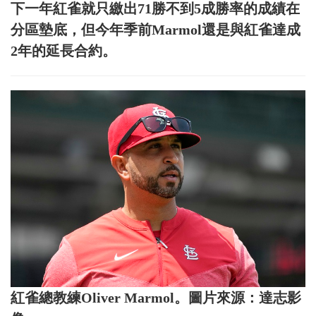
下一年紅雀就只繳出71勝不到5成勝率的成績在
分區墊底，但今年季前Marmol還是與紅雀達成
2年的延長合約。
紅雀總教練Oliver Marmol。圖片來源：達志影