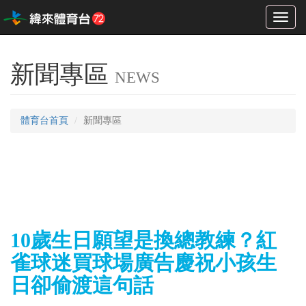
Toggl
naviga
新聞專區
NEWS
體育台首頁
新聞專區
10歲生日願望是換總教練？紅
雀球迷買球場廣告慶祝小孩生
日卻偷渡這句話