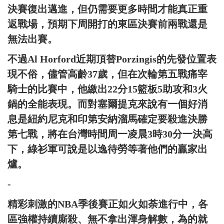
決賽復出邁進，但仍需要更多時間才能真正重
返戰場，預期下周開打的東區決賽前兩戰還是
無法出賽。
不過Al Horford近期頂替Porzingis的先發位置表
現不俗，儘管高齡37歲，但在次輪第五戰痛宰
騎士的比賽中，他繳出22分15籃板5助攻和3火
鍋的全能表現。而對塞爾提克來說有一個好消
息是紐約尼克和印第安納溜馬確定要殺進決勝
第七戰，將在台灣時間周一凌晨3時30分一決高
下，綠衫軍可說是以逸待勞等著他們的贏家出
爐。
-
精彩刺激的NBA季後賽正如火如荼進行中，各
區強權持續廝殺、無不拿出渾身解數，為的就