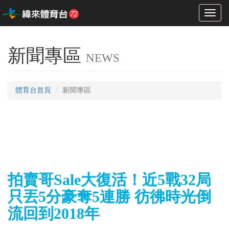
Toggl
naviga
新聞專區
NEWS
體育台首頁
新聞專區
拍賣哥Sale大復活！近5戰32局
只丟5分豪奪5連勝 彷彿時光倒
流回到2018年