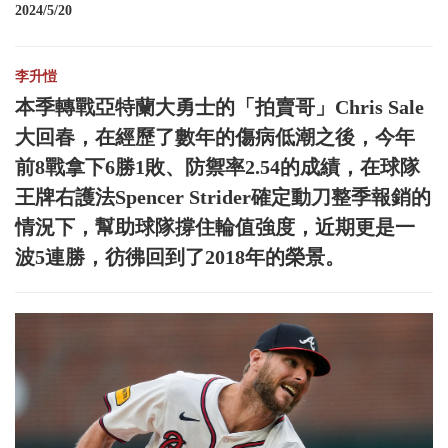
2024/5/20
李升愷
本季轉戰亞特蘭大勇士的「拍賣哥」Chris Sale
大回春，在經歷了數年的傷病低潮之後，今年
前8戰拿下6勝1敗、防禦率2.54的成績，在球隊
王牌右護法Spencer Strider確定動刀整季報銷的
情況下，幫助球隊撐住輪值強度，近期更是一
波5連勝，彷彿回到了2018年的榮景。