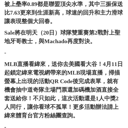
被上壘率0.89都是聯盟頂尖水準，其中三振保送
比7.63更來到生涯新高，球速的回升和主力滑球
讓表現整個大回春。
Sale將在明天（20日）球隊雙重賽第2戰對上聖
地牙哥教士，與Machado再度對決。
-
MLB直播看緯來，送你去美國看大谷！4月11日
起鎖定緯來電視網帶來的MLB現場直播，掃描
螢幕上出現的活動QR Code後完成表單，就有
機會抽中道奇隊主場門票還加碼機加酒直接全
套送給你！不只如此，這次活動還是1人中獎2
人同行，讓你看球不孤單！更多活動辦法請上
緯來體育台官方粉絲團查詢。
-