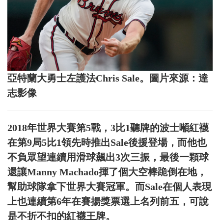
亞特蘭大勇士左護法Chris Sale。圖片來源：達
志影像
2018年世界大賽第5戰，3比1聽牌的波士噸紅襪
在第9局5比1領先時推出Sale後援登場，而他也
不負眾望連續用滑球飆出3次三振，最後一顆球
還讓Manny Machado揮了個大空棒跪倒在地，
幫助球隊拿下世界大賽冠軍。而Sale在個人表現
上也連續第6年在賽揚獎票選上名列前五，可說
是不折不扣的紅襪王牌。