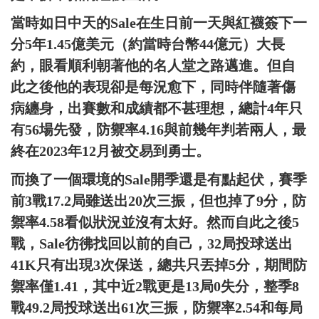
當時如日中天的Sale在生日前一天與紅襪簽下一
分5年1.45億美元（約當時台幣44億元）大長
約，眼看順利朝著他的名人堂之路邁進。但自
此之後他的表現卻是每況愈下，同時伴隨著傷
病纏身，出賽數和成績都不甚理想，總計4年只
有56場先發，防禦率4.16與前幾年判若兩人，最
終在2023年12月被交易到勇士。
而換了一個環境的Sale開季還是有點起伏，賽季
前3戰17.2局雖送出20次三振，但也掉了9分，防
禦率4.58看似狀況並沒有太好。然而自此之後5
戰，Sale彷彿找回以前的自己，32局投球送出
41K只有出現3次保送，總共只丟掉5分，期間防
禦率僅1.41，其中近2戰更是13局0失分，整季8
戰49.2局投球送出61次三振，防禦率2.54和每局