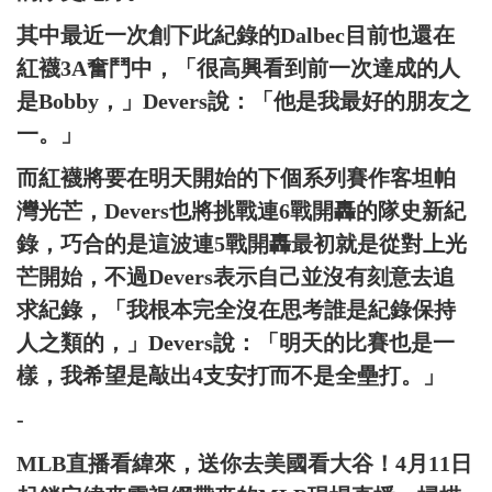
其中最近一次創下此紀錄的Dalbec目前也還在
紅襪3A奮鬥中，「很高興看到前一次達成的人
是Bobby，」Devers說：「他是我最好的朋友之
一。」
而紅襪將要在明天開始的下個系列賽作客坦帕
灣光芒，Devers也將挑戰連6戰開轟的隊史新紀
錄，巧合的是這波連5戰開轟最初就是從對上光
芒開始，不過Devers表示自己並沒有刻意去追
求紀錄，「我根本完全沒在思考誰是紀錄保持
人之類的，」Devers說：「明天的比賽也是一
樣，我希望是敲出4支安打而不是全壘打。」
-
MLB直播看緯來，送你去美國看大谷！4月11日