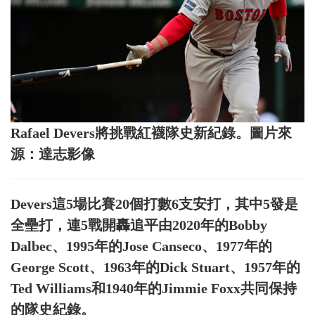
Rafael Devers將挑戰紅襪隊史新紀錄。圖片來
源：達志影像
Devers這5場比賽20個打數6支安打，其中5發是
全壘打，連5戰開轟追平由2020年的Bobby
Dalbec、1995年的Jose Canseco、1977年的
George Scott、1963年的Dick Stuart、1957年的
Ted Williams和1940年的Jimmie Foxx共同保持
的隊史紀錄。