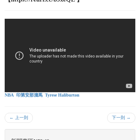
NBA
印第安那溜馬
Tyrese Haliburton
← 上一則
下一則 →