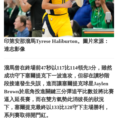
印第安那溜馬Tyrese Haliburton。圖片來源：
達志影像
溜馬曾在終場前47秒以117比114領先3分，雖然
成功守下塞爾提克下一波進攻，但卻在讀秒階
段接連發生失誤，進而讓塞爾提克球星Jaylen
Brown於底角投進關鍵三分彈追平比數並將比賽
逼入延長賽，而在雙方氣勢此消彼長的狀況
下，塞爾提克最終以133比128守下主場勝利，
系列賽取得開門紅。