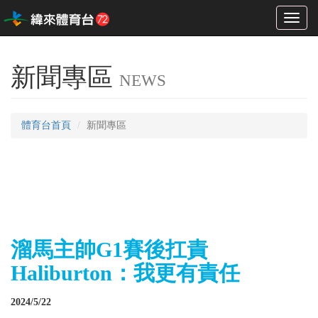
Toggl
naviga
新聞專區
NEWS
體育台首頁
新聞專區
溜馬主帥G1賽後扛責
Haliburton：我更有責任
2024/5/22