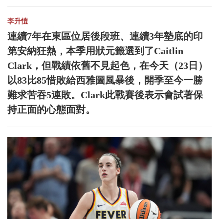
李升愷
連續7年在東區位居後段班、連續3年墊底的印
第安納狂熱，本季用狀元籤選到了Caitlin
Clark，但戰績依舊不見起色，在今天（23日）
以83比85惜敗給西雅圖風暴後，開季至今一勝
難求苦吞5連敗。Clark此戰賽後表示會試著保
持正面的心態面對。