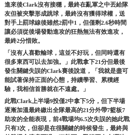
進來後Clark沒有接穩，最終在亂軍之中丟給隊
友但被夾擊形成跳球，最終沒有獲得球權，送
對手上罰球線後雖然2罰中1，但僅剩2.6秒時間
讓必須從後場發動進攻的狂熱無法有效進攻，
最終2分惜敗。
「沒有人喜歡輸球，這並不好玩，但同時還有
很多東西可以去加強。」此戰拿下21分但最後
發生關鍵失誤的Clark賽後說道，「我就是盡可
能試著保持正面的心態，持續學習、累積經
驗，我相信首勝就在不遠處。」
此戰Clark上半場9投僅2中拿下5分，但下半場
逐漸加溫最終繳出全隊最高的21分外帶7籃板7
助攻的全能表現，前4戰場均6.5次失誤的她此戰
只有3次，但卻是在很關鍵的時候發生，最終與