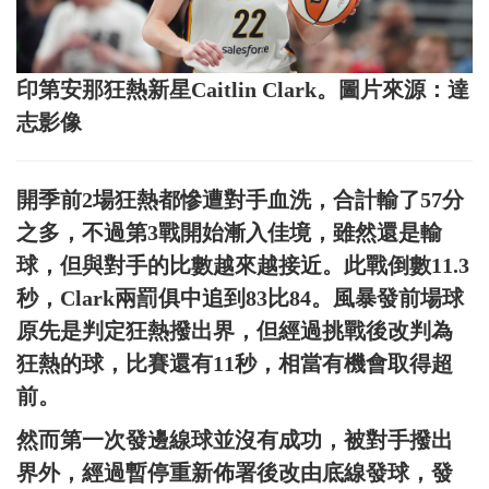
印第安那狂熱新星Caitlin Clark。圖片來源：達
志影像
開季前2場狂熱都慘遭對手血洗，合計輸了57分
之多，不過第3戰開始漸入佳境，雖然還是輸
球，但與對手的比數越來越接近。此戰倒數11.3
秒，Clark兩罰俱中追到83比84。風暴發前場球
原先是判定狂熱撥出界，但經過挑戰後改判為
狂熱的球，比賽還有11秒，相當有機會取得超
前。
然而第一次發邊線球並沒有成功，被對手撥出
界外，經過暫停重新佈署後改由底線發球，發