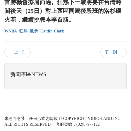
首勝機會擦肩而過。狂熱下一戰將要在台灣時
間後天（25日）對上西區同屬後段班的洛杉磯
火花，繼續挑戰本季首勝。
WNBA
狂熱
風暴
Caitlin Clark
← 上一則
下一則 →
新聞專區NEWS
未經同意禁止任何形式之轉載 © COPYRIGHT VIDEOLAND INC.
ALL RIGHTS RESERVED. 客服專線：(02)87977122