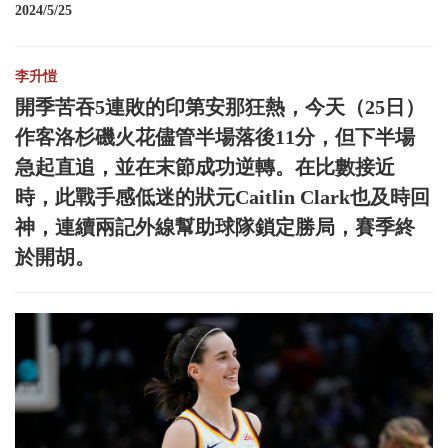
2024/5/25
李升愷
開季苦吞5連敗的印第安那狂熱，今天（25日）
作客洛杉磯火花儘管半場落後11分，但下半場
急起直追，並在末節成功逆轉。在比數接近
時，此戰手感低迷的狀元Caitlin Clark也及時回
神，連續兩記外線幫助球隊鎖定勝局，賽季終
於開胡。