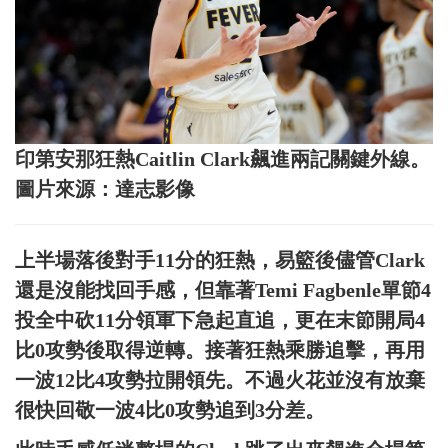
印第安那狂熱Caitlin Clark飆進兩記關鍵外線。
圖片來源：達志影像
上半場落後對手11分的狂熱，易籃後儘管Clark
還是沒能找回手感，但靠著Temi Fagbenle單節4
投全中砍11分領軍下急起直追，更在末節開局4
比0攻勢後取得逆轉。接著狂熱乘勝追擊，再用
一波12比4攻勢拉開領先。不過火花並沒有放棄
很快回敬一波4比0攻勢追到3分差。