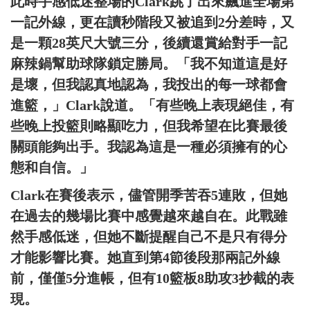
此時手感低迷整場的Clark跳了出來飆進全場第
一記外線，更在讀秒階段又被追到2分差時，又
是一顆28英尺大號三分，後續還賞給對手一記
麻辣鍋幫助球隊鎖定勝局。「我不知道這是好
是壞，但我認真地認為，我投出的每一球都會
進籃，」Clark說道。「有些晚上表現絕佳，有
些晚上投籃則略顯吃力，但我希望在比賽最後
關頭能夠出手。我認為這是一種必須擁有的心
態和自信。」
Clark在賽後表示，儘管開季苦吞5連敗，但她
在過去的幾場比賽中感覺越來越自在。此戰雖
然手感低迷，但她不斷提醒自己不是只有得分
才能影響比賽。她直到第4節後段那兩記外線
前，僅僅5分進帳，但有10籃板8助攻3抄截的表
現。