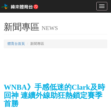
Toggl
naviga
新聞專區
NEWS
體育台首頁
新聞專區
WNBA》手感低迷的Clark及時
回神 連續外線助狂熱鎖定賽季
首勝