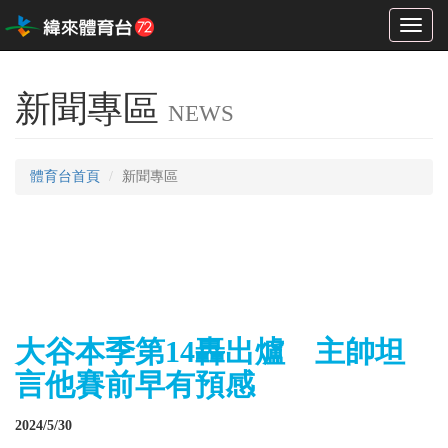
Toggl
naviga
新聞專區
NEWS
體育台首頁
新聞專區
大谷本季第14轟出爐 主帥坦
言他賽前早有預感
2024/5/30