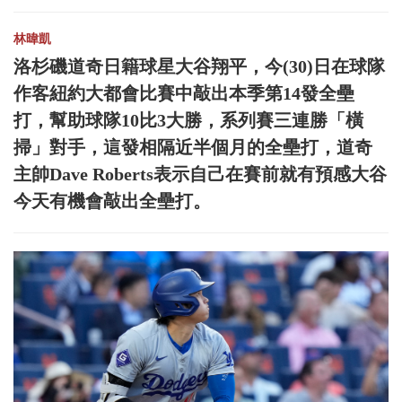
林暐凱
洛杉磯道奇日籍球星大谷翔平，今(30)日在球隊
作客紐約大都會比賽中敲出本季第14發全壘
打，幫助球隊10比3大勝，系列賽三連勝「橫
掃」對手，這發相隔近半個月的全壘打，道奇
主帥Dave Roberts表示自己在賽前就有預感大谷
今天有機會敲出全壘打。