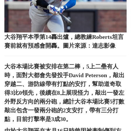
大谷翔平本季第14轟出爐，總教練Roberts坦言
賽前就有預感會開轟。圖片來源：達志影像
大谷本場比賽被安排在第二棒，5上二壘有人
時，面對大都會先發投手David Peterson，敲出
穿越二、游防線帶有打點的安打，幫助道奇取
得3比0領先，後續在8上展現怪力，敲出一發左
外野反方向的兩分砲，總計大谷本場比賽5打數
敲出包含一發兩分砲的2支安打，帶有三分打
點，目前打擊率是3成30。
由於大谷翔平在本月16日時曾因被牽制傷到左