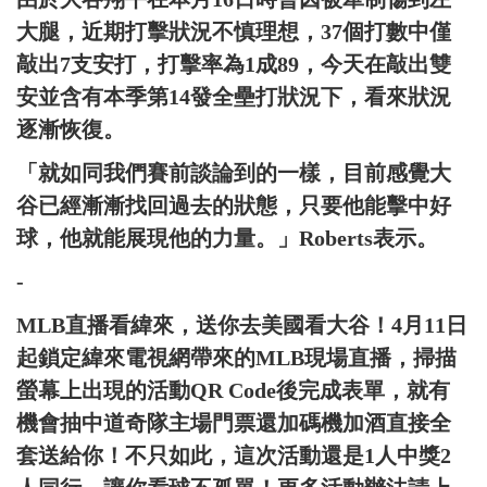
大腿，近期打擊狀況不慎理想，37個打數中僅
敲出7支安打，打擊率為1成89，今天在敲出雙
安並含有本季第14發全壘打狀況下，看來狀況
逐漸恢復。
「就如同我們賽前談論到的一樣，目前感覺大
谷已經漸漸找回過去的狀態，只要他能擊中好
球，他就能展現他的力量。」Roberts表示。
-
MLB直播看緯來，送你去美國看大谷！4月11日
起鎖定緯來電視網帶來的MLB現場直播，掃描
螢幕上出現的活動QR Code後完成表單，就有
機會抽中道奇隊主場門票還加碼機加酒直接全
套送給你！不只如此，這次活動還是1人中獎2