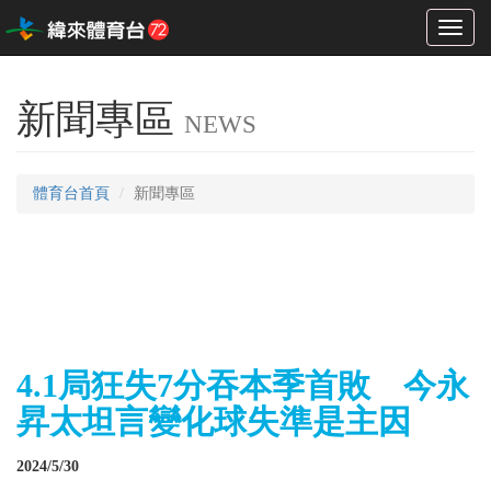
Toggl
naviga
新聞專區
NEWS
體育台首頁
新聞專區
4.1局狂失7分吞本季首敗 今永
昇太坦言變化球失準是主因
2024/5/30