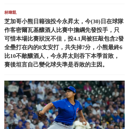
林暐凱
芝加哥小熊日籍強投今永昇太，今(30)日在球隊
作客密爾瓦基釀酒人比賽中擔綱先發投手，只
可惜本場比賽狀況不佳，投4.1局被狂敲包含2發
全壘打在內的8支安打，共失掉7分，小熊最終6
比10不敵釀酒人，今永昇太則吞下本季首敗，
賽後坦言自己變化球失準是吞敗的主因。