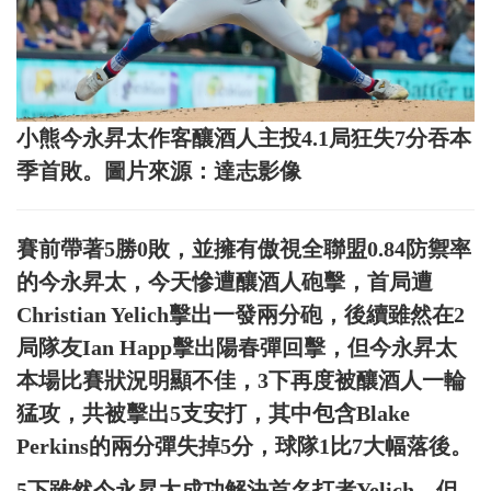
小熊今永昇太作客釀酒人主投4.1局狂失7分吞本
季首敗。圖片來源：達志影像
賽前帶著5勝0敗，並擁有傲視全聯盟0.84防禦率
的今永昇太，今天慘遭釀酒人砲擊，首局遭
Christian Yelich擊出一發兩分砲，後續雖然在2
局隊友Ian Happ擊出陽春彈回擊，但今永昇太
本場比賽狀況明顯不佳，3下再度被釀酒人一輪
猛攻，共被擊出5支安打，其中包含Blake
Perkins的兩分彈失掉5分，球隊1比7大幅落後。
5下雖然今永昇太成功解決首名打者Yelich，但