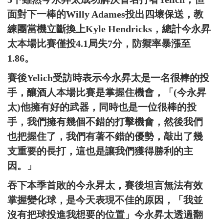
面對下一棒的Willy Adames投出四壞保送，教
練團當機立斷換上Kyle Hendricks，總計今永昇
太本場比賽僅投4.1局失7分，防禦率暴漲至
1.86。
賽後Yelich受訪時表示今永昇太是一名很棒的投
手，釀酒人本場比賽是掌握住機會，「(今永昇
太)他擁有好的武器，同時也是一位很棒的投
手，我們擁有幾個不錯的打擊機會，然後我們
也把握住了，我們有著不錯的優勢，敲出了幾
支重要的長打，這也是讓我們獲得勝利的主
因。」
吞下本季首敗的今永昇太，賽後坦言無法有效
掌握變化球，是今天表現不佳的原因，「我並
沒有把球投進我想要的位置」今永昇太透過翻